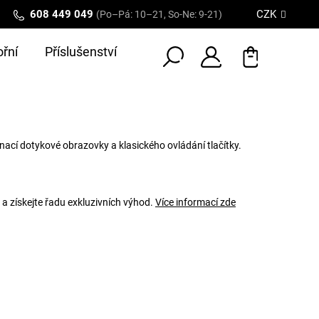
608 449 049
CZK
(Po–Pá: 10–21, So-Ne: 9-21)
řní
Příslušenství
ací dotykové obrazovky a klasického ovládání tlačítky.
 a získejte řadu exkluzivních výhod.
Více informací zde