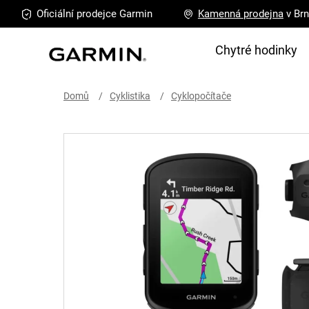
Přejít
Oficiální prodejce
Garmin
Kamenná
prodejna
v Br
na
obsah
Chytré hodinky
Domů
Cyklistika
Cyklopočítače