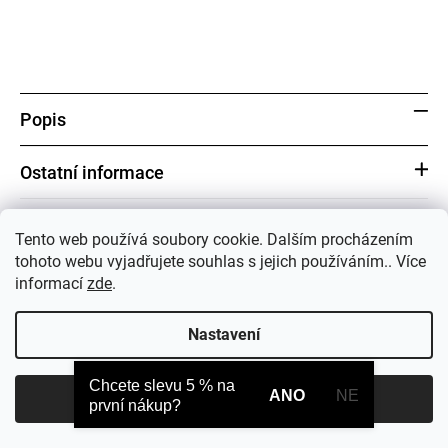
Popis
Ostatní informace
Tento web používá soubory cookie. Dalším procházením
tohoto webu vyjadřujete souhlas s jejich používáním.. Více
informací
zde
.
Z
á
Nastavení
p
a
t
Chcete slevu 5 % na
ANO
NE
Souhlasím
í
první nákup?