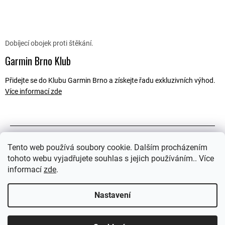
Dobíjecí obojek proti štěkání.
Garmin Brno Klub
Přidejte se do Klubu Garmin Brno a získejte řadu exkluzivních výhod.
Více informací zde
Popis
Tento web používá soubory cookie. Dalším procházením
tohoto webu vyjadřujete souhlas s jejich používáním.. Více
Související soubory (1)
informací
zde
.
Ostatní informace
Nastavení