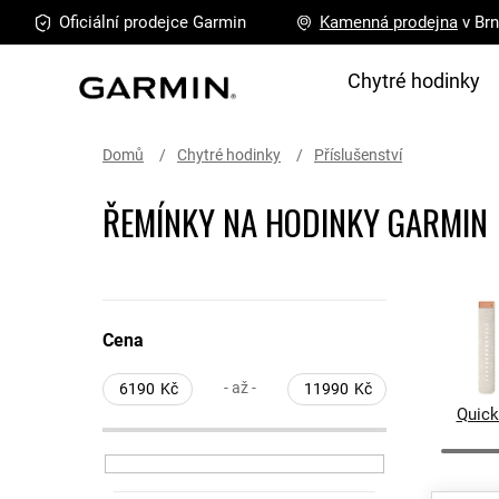
Přejít
Oficiální prodejce
Garmin
Kamenná
prodejna
v Br
na
obsah
Chytré hodinky
Domů
Chytré hodinky
Příslušenství
ŘEMÍNKY NA HODINKY GARMIN
P
o
Cena
s
t
- až -
6190
Kč
11990
Kč
r
Quick
a
n
n