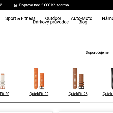
ně
Doprava nad 2 000 Kč zdarma
Sport & Fitness
Outdoor
Auto-Moto
Námo
Dárkový průvodce
Blog
Ř
a
Doporučujeme
z
e
n
í
p
r
o
Fit 20
QuickFit 22
QuickFit 26
Quick
d
u
k