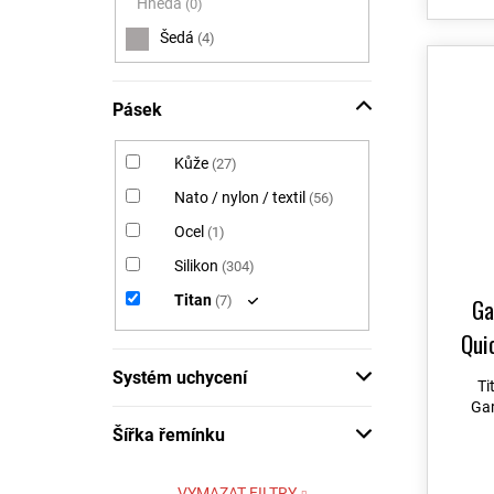
Hnědá
0
Šedá
4
Modrá
0
Žlutá
0
Pásek
Oranžová
0
Kůže
27
Stříbrná
0
Nato / nylon / textil
56
Zelená
0
Ocel
1
Béžová
0
Silikon
304
Vínová
0
Titan
Ga
7
Quic
Systém uchycení
Ti
Gar
Šířka řemínku
VYMAZAT FILTRY