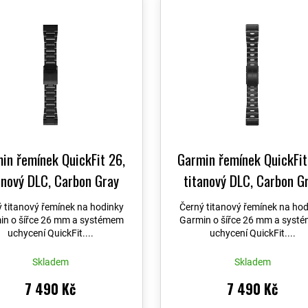
t
ů
in řemínek QuickFit 26,
Garmin řemínek QuickFit
anový DLC, Carbon Gray
titanový DLC, Carbon G
 titanový řemínek na hodinky
Černý titanový řemínek na hod
in o šířce 26 mm a systémem
Garmin o šířce 26 mm a syst
uchycení QuickFit....
uchycení QuickFit....
Skladem
Skladem
7 490 Kč
7 490 Kč