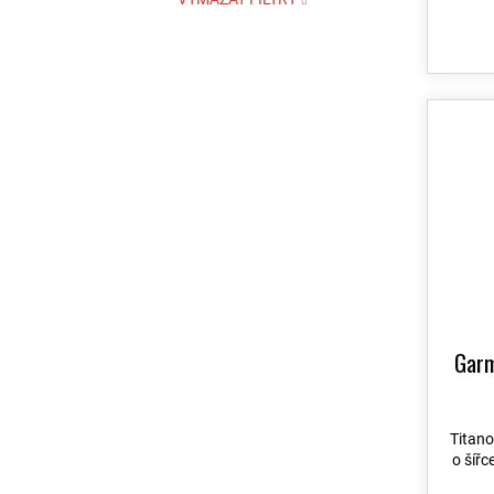
Garm
Titan
o šíř