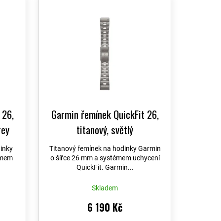
 26,
Garmin řemínek QuickFit 26,
rey
titanový, světlý
inky
Titanový řemínek na hodinky Garmin
émem
o šířce 26 mm a systémem uchycení
QuickFit. Garmin...
Skladem
6 190 Kč