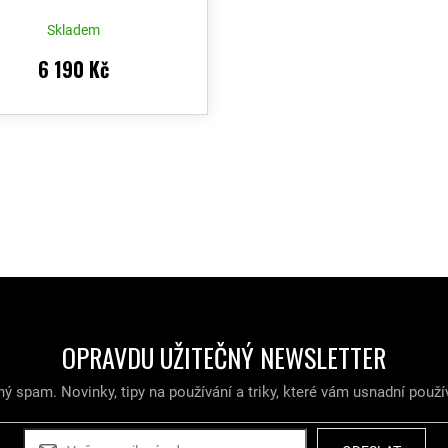
Skladem
6 190 Kč
O
v
l
á
d
a
c
í
p
r
OPRAVDU UŽITEČNÝ NEWSLETTER
v
k
y
ý spam. Novinky, tipy na používání a triky, které vám usnadní použí
v
ý