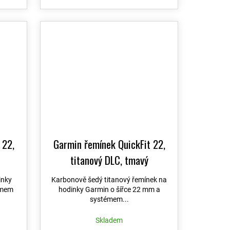
 22,
Garmin řemínek QuickFit 22,
titanový DLC, tmavý
inky
Karbonově šedý titanový řemínek na
émem
hodinky Garmin o šířce 22 mm a
systémem...
Skladem