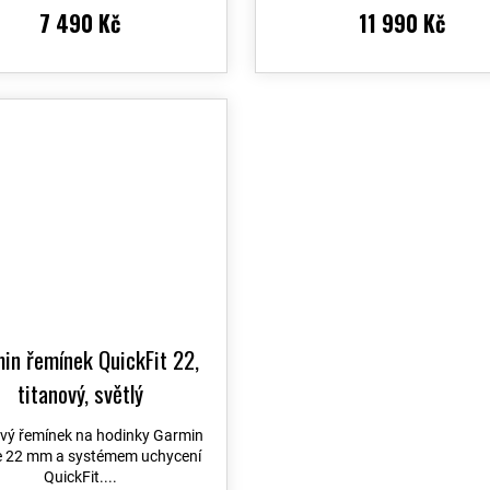
7 490 Kč
11 990 Kč
in řemínek QuickFit 22,
titanový, světlý
ový řemínek na hodinky Garmin
ce 22 mm a systémem uchycení
QuickFit....