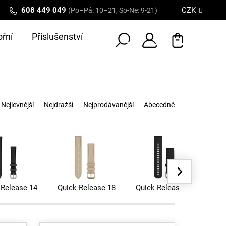
608 449 049
CZK
(Po–Pá: 10–21, So-Ne: 9-21)
řní
Příslušenství
Nejlevnější
Nejdražší
Nejprodávanější
Abecedně
 Release 14
Quick Release 18
Quick Release 20
Qui