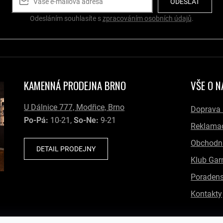
p
ODESLAT
i
s
Odesláním souhlasíte s
zpracováním osobních údajů
.
u
KAMENNÁ PRODEJNA BRNO
VŠE O 
U Dálnice 777, Modřice, Brno
Doprava 
Po-Pá:
10-21,
So-Ne:
9-21
Reklamac
Obchodn
DETAIL PRODEJNY
Klub Gar
Poradens
Kontakty