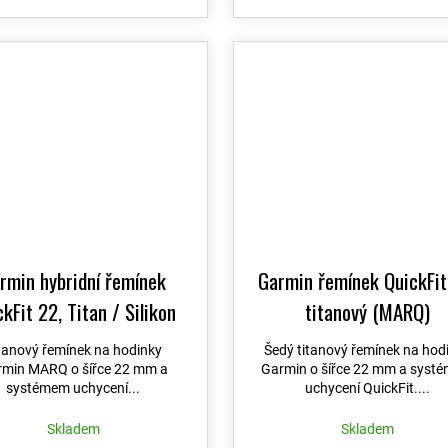
rmin hybridní řemínek
Garmin řemínek QuickFit
kFit 22, Titan / Silikon
titanový (MARQ)
Black (MARQ)
tanový řemínek na hodinky
Šedý titanový řemínek na hod
min MARQ o šířce 22 mm a
Garmin o šířce 22 mm a syst
systémem uchycení...
uchycení QuickFit....
Skladem
Skladem