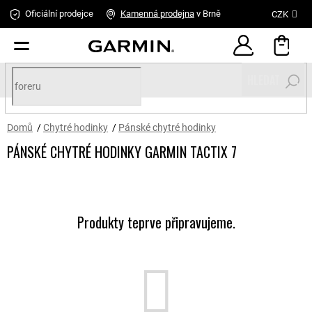
Přejít
Oficiální prodejce
Kamenná
prodejna
v Brně
CZK
na
obsah
HLEDAT
Domů
/
Chytré hodinky
/
Pánské chytré hodinky
PÁNSKÉ CHYTRÉ HODINKY GARMIN TACTIX 7
Produkty teprve připravujeme.