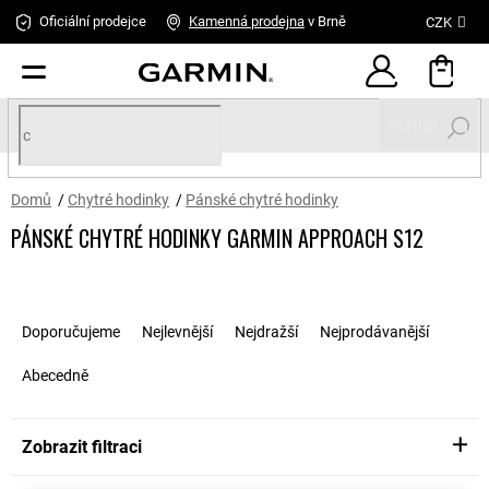
Přejít
Oficiální prodejce
Kamenná
prodejna
v Brně
CZK
na
obsah
HLEDAT
Domů
/
Chytré hodinky
/
Pánské chytré hodinky
PÁNSKÉ CHYTRÉ HODINKY GARMIN APPROACH S12
Ř
a
Doporučujeme
Nejlevnější
Nejdražší
Nejprodávanější
z
e
Abecedně
n
í
p
Zobrazit filtraci
r