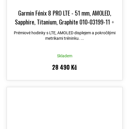
Garmin Fénix 8 PRO LTE - 51 mm, AMOLED,
Sapphire, Titanium, Graphite 010-03199-11
+
možnost výměny do 90 dní + Topo Czech PRO
Prémiové hodinky s LTE, AMOLED displejem a pokročilými
Voucher
metrikami tréninku. ...
Skladem
28 490 Kč