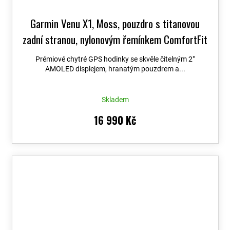
Garmin Venu X1, Moss, pouzdro s titanovou
zadní stranou, nylonovým řemínkem ComfortFit
Moss 010-02980-03
+ možnost výměny do 90
Prémiové chytré GPS hodinky se skvěle čitelným 2″
dní + Topo Czech PRO Voucher
AMOLED displejem, hranatým pouzdrem a...
Skladem
16 990 Kč