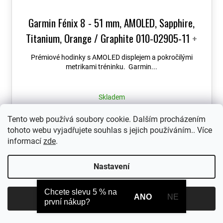
Garmin Fénix 8 - 51 mm, AMOLED, Sapphire,
Titanium, Orange / Graphite 010-02905-11
+
možnost výměny do 90 dní + Topo Czech PRO
Prémiové hodinky s AMOLED displejem a pokročilými
Voucher
metrikami tréninku. Garmin...
Skladem
24 990 Kč
Tento web používá soubory cookie. Dalším procházením
tohoto webu vyjadřujete souhlas s jejich používáním.. Více
informací
zde
.
Nastavení
Chcete slevu 5 % na
ANO
NE
Souhlasím
první nákup?