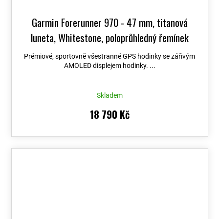
Garmin Forerunner 970 - 47 mm, titanová
luneta, Whitestone, poloprůhledný řemínek
Whitestone/Amp Yellow 010-02969-11
+
Prémiové, sportovně všestranné GPS hodinky se zářivým
možnost výměny do 90 dní + Topo Czech PRO
AMOLED displejem hodinky. ...
Voucher
Skladem
18 790 Kč