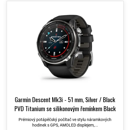
o
V
d
ý
u
p
k
i
t
s
ů
p
r
o
d
u
k
t
ů
Garmin Descent Mk3i - 51 mm, Silver / Black
PVD Titanium se silikonovým řemínkem Black
/ Pebble Grey 010-02752-08
+ možnost
Prémiový potápěčský počítač ve stylu náramkových
výměny do 90 dní + Topo Czech PRO Voucher
hodinek s GPS, AMOLED displejem,...