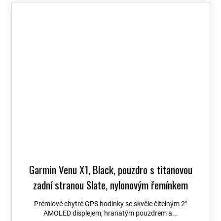
Garmin Venu X1, Black, pouzdro s titanovou
zadní stranou Slate, nylonovým řemínkem
ComfortFit Black 010-02980-02
+ možnost
Prémiové chytré GPS hodinky se skvěle čitelným 2″
výměny do 90 dní + Topo Czech PRO Voucher
AMOLED displejem, hranatým pouzdrem a...