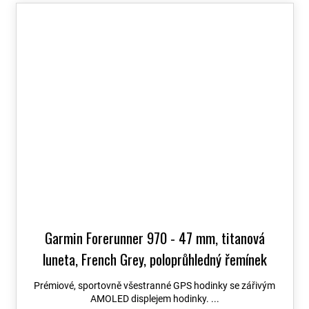
Garmin Forerunner 970 - 47 mm, titanová
luneta, French Grey, poloprůhledný řemínek
French Grey / Indigo 010-02969-12
+ možnost
Prémiové, sportovně všestranné GPS hodinky se zářivým
výměny do 90 dní + Topo Czech PRO Voucher
AMOLED displejem hodinky. ...