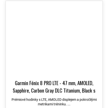
Garmin Fénix 8 PRO LTE - 47 mm, AMOLED,
Sapphire, Carbon Gray DLC Titanium, Black s
Chestnut koženým řemínkem 010-03198-40
+
Prémiové hodinky s LTE, AMOLED displejem a pokročilými
možnost výměny do 90 dní + Topo Czech PRO
metrikami tréninku. ...