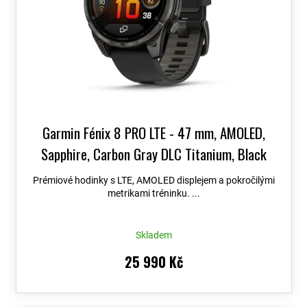
Garmin Fénix 8 PRO LTE - 47 mm, AMOLED,
Sapphire, Carbon Gray DLC Titanium, Black
010-03198-01
+ možnost výměny do 90 dní +
Prémiové hodinky s LTE, AMOLED displejem a pokročilými
Topo Czech PRO Voucher
metrikami tréninku. ...
Skladem
25 990 Kč