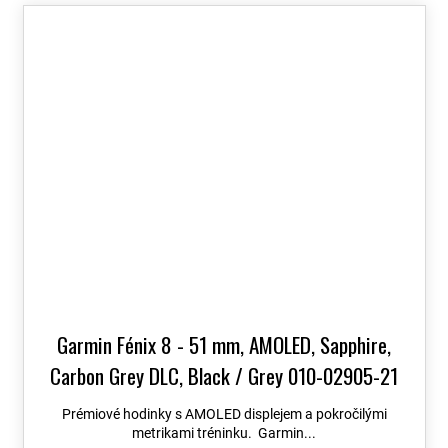
Garmin Fénix 8 - 51 mm, AMOLED, Sapphire,
Carbon Grey DLC, Black / Grey 010-02905-21
+ možnost výměny do 90 dní + Topo Czech PRO
Prémiové hodinky s AMOLED displejem a pokročilými
Voucher
metrikami tréninku. Garmin...