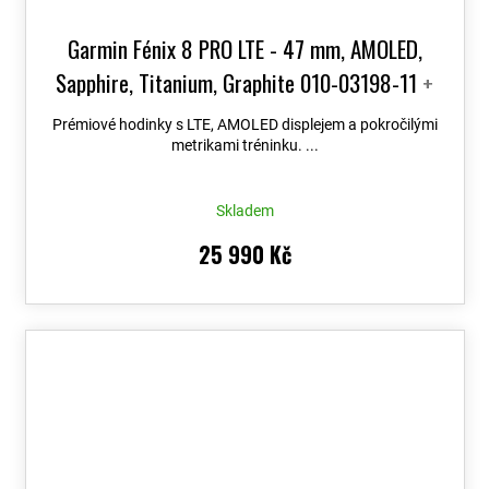
Garmin Fénix 8 PRO LTE - 47 mm, AMOLED,
Sapphire, Titanium, Graphite 010-03198-11
+
možnost výměny do 90 dní + Topo Czech PRO
Prémiové hodinky s LTE, AMOLED displejem a pokročilými
Voucher
metrikami tréninku. ...
Skladem
25 990 Kč