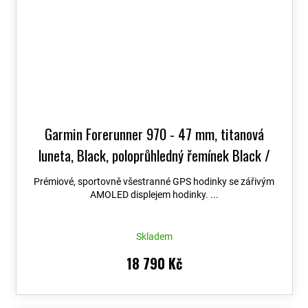
Garmin Forerunner 970 - 47 mm, titanová
luneta, Black, poloprůhledný řemínek Black /
White 010-02969-10
+ možnost výměny do 90
Prémiové, sportovně všestranné GPS hodinky se zářivým
dní + Topo Czech PRO Voucher
AMOLED displejem hodinky. ...
Skladem
18 790 Kč