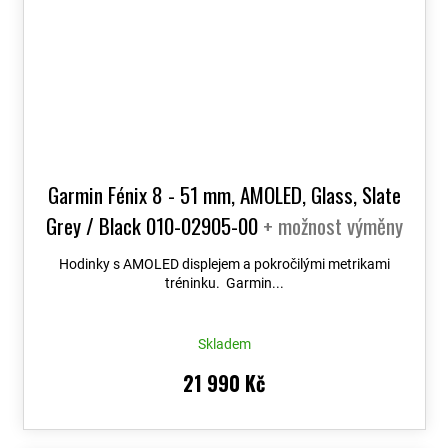
Garmin Fénix 8 - 51 mm, AMOLED, Glass, Slate
Grey / Black 010-02905-00
+ možnost výměny
do 90 dní + Topo Czech PRO Voucher
Hodinky s AMOLED displejem a pokročilými metrikami
tréninku. Garmin...
Skladem
21 990 Kč