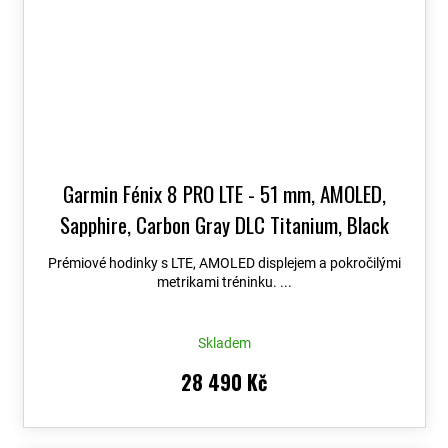
Garmin Fénix 8 PRO LTE - 51 mm, AMOLED,
Sapphire, Carbon Gray DLC Titanium, Black
010-03199-01
+ možnost výměny do 90 dní +
Prémiové hodinky s LTE, AMOLED displejem a pokročilými
Topo Czech PRO Voucher
metrikami tréninku. ...
Skladem
28 490 Kč