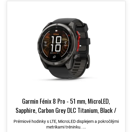
o
V
d
ý
u
p
k
i
t
s
ů
p
r
o
d
u
k
t
ů
Garmin Fénix 8 Pro - 51 mm, MicroLED,
Sapphire, Carbon Grey DLC Titanium, Black /
Grey 010-03380-01
Topo Czech PRO Voucher
Prémiové hodinky s LTE, MicroLED displejem a pokročilými
metrikami tréninku. ...