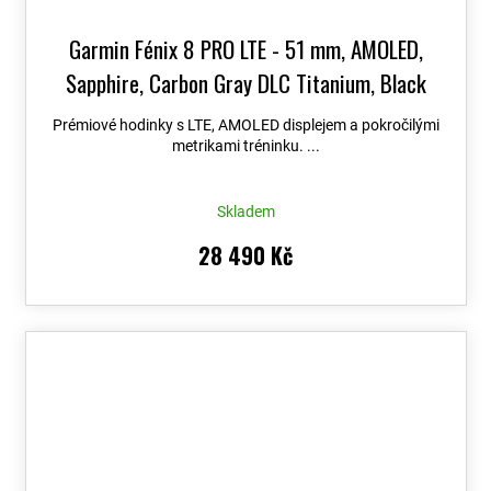
Garmin Fénix 8 PRO LTE - 51 mm, AMOLED,
Sapphire, Carbon Gray DLC Titanium, Black
010-03199-01
+ možnost výměny do 90 dní +
Prémiové hodinky s LTE, AMOLED displejem a pokročilými
Topo Czech PRO Voucher
metrikami tréninku. ...
Skladem
28 490 Kč