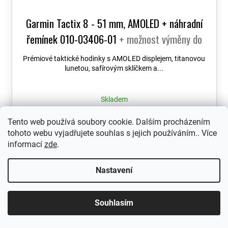
Garmin Tactix 8 - 51 mm, AMOLED + náhradní
řemínek 010-03406-01
+ možnost výměny do
90 dní + Topo Czech PRO Voucher
Prémiové taktické hodinky s AMOLED displejem, titanovou
lunetou, safírovým sklíčkem a...
Skladem
34 990 Kč
Tento web používá soubory cookie. Dalším procházením
tohoto webu vyjadřujete souhlas s jejich používáním.. Více
informací
zde
.
Nastavení
Dárek zdarma
Souhlasím