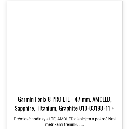
Garmin Fénix 8 PRO LTE - 47 mm, AMOLED,
Sapphire, Titanium, Graphite 010-03198-11
+
možnost výměny do 90 dní + Topo Czech PRO
Prémiové hodinky s LTE, AMOLED displejem a pokročilými
Voucher
metrikami tréninku. ...