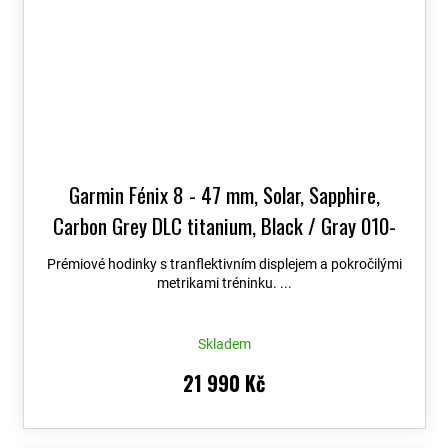
Garmin Fénix 8 - 47 mm, Solar, Sapphire,
Carbon Grey DLC titanium, Black / Gray 010-
02906-11
+ možnost výměny do 90 dní + Topo
Prémiové hodinky s tranflektivním displejem a pokročilými
Czech PRO Voucher
metrikami tréninku. ...
Skladem
21 990 Kč