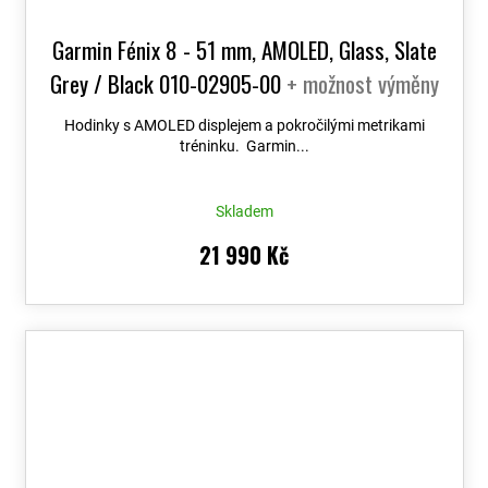
Garmin Fénix 8 - 51 mm, AMOLED, Glass, Slate
Grey / Black 010-02905-00
+ možnost výměny
do 90 dní + Topo Czech PRO Voucher
Hodinky s AMOLED displejem a pokročilými metrikami
tréninku. Garmin...
Skladem
21 990 Kč