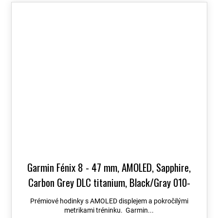
Garmin Fénix 8 - 47 mm, AMOLED, Sapphire,
Carbon Grey DLC titanium, Black/Gray 010-
02904-21
+ možnost výměny do 90 dní + Topo
Prémiové hodinky s AMOLED displejem a pokročilými
Czech PRO Voucher
metrikami tréninku. Garmin...