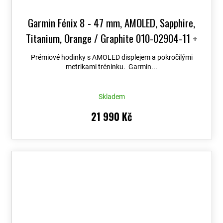
Garmin Fénix 8 - 47 mm, AMOLED, Sapphire,
Titanium, Orange / Graphite 010-02904-11
+
možnost výměny do 90 dní + Topo Czech PRO
Prémiové hodinky s AMOLED displejem a pokročilými
Voucher
metrikami tréninku. Garmin...
Skladem
21 990 Kč