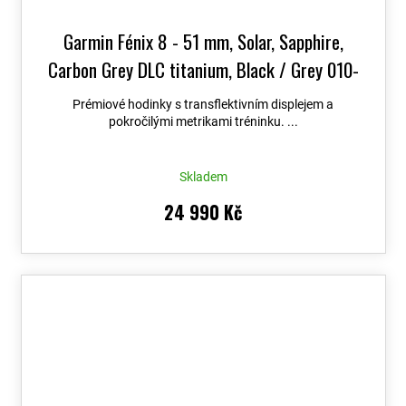
Garmin Fénix 8 - 51 mm, Solar, Sapphire,
Carbon Grey DLC titanium, Black / Grey 010-
02907-11
+ možnost výměny do 90 dní + Topo
Prémiové hodinky s transflektivním displejem a
Czech PRO Voucher
pokročilými metrikami tréninku. ...
Skladem
24 990 Kč