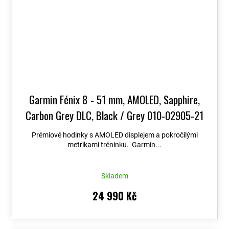
Garmin Fénix 8 - 51 mm, AMOLED, Sapphire,
Carbon Grey DLC, Black / Grey 010-02905-21
+ možnost výměny do 90 dní + Topo Czech PRO
Prémiové hodinky s AMOLED displejem a pokročilými
Voucher
metrikami tréninku. Garmin...
Skladem
24 990 Kč