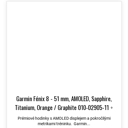
Garmin Fénix 8 - 51 mm, AMOLED, Sapphire,
Titanium, Orange / Graphite 010-02905-11
+
možnost výměny do 90 dní + Topo Czech PRO
Prémiové hodinky s AMOLED displejem a pokročilými
Voucher
metrikami tréninku. Garmin...