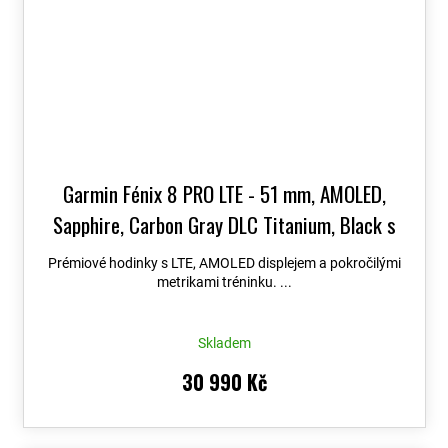
Garmin Fénix 8 PRO LTE - 51 mm, AMOLED,
Sapphire, Carbon Gray DLC Titanium, Black s
Chestnut koženým řemínkem 010-03199-40
+
Prémiové hodinky s LTE, AMOLED displejem a pokročilými
možnost výměny do 90 dní + Topo Czech PRO
metrikami tréninku. ...
Voucher
Skladem
30 990 Kč