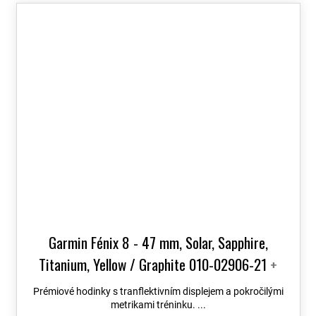
Garmin Fénix 8 - 47 mm, Solar, Sapphire,
Titanium, Yellow / Graphite 010-02906-21
+
možnost výměny do 90 dní + Topo Czech PRO
Prémiové hodinky s tranflektivním displejem a pokročilými
Voucher
metrikami tréninku. ...