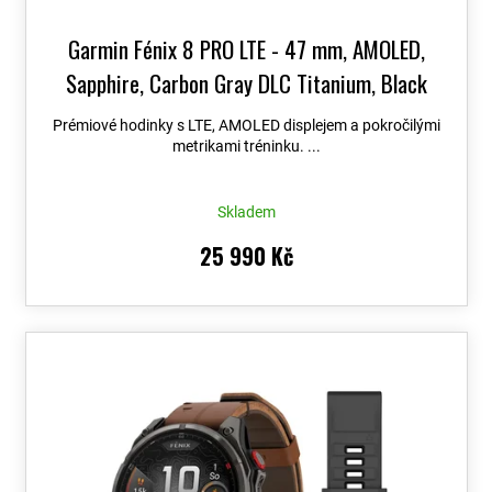
Garmin Fénix 8 PRO LTE - 47 mm, AMOLED,
Sapphire, Carbon Gray DLC Titanium, Black
010-03198-01
+ možnost výměny do 90 dní +
Prémiové hodinky s LTE, AMOLED displejem a pokročilými
Topo Czech PRO Voucher
metrikami tréninku. ...
Skladem
25 990 Kč