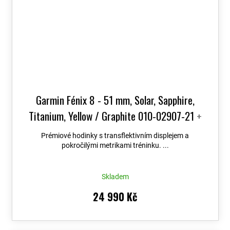
Garmin Fénix 8 - 51 mm, Solar, Sapphire,
Titanium, Yellow / Graphite 010-02907-21
+
možnost výměny do 90 dní + Topo Czech PRO
Prémiové hodinky s transflektivním displejem a
Voucher
pokročilými metrikami tréninku. ...
Skladem
24 990 Kč