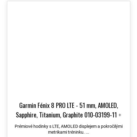
Garmin Fénix 8 PRO LTE - 51 mm, AMOLED,
Sapphire, Titanium, Graphite 010-03199-11
+
možnost výměny do 90 dní + Topo Czech PRO
Prémiové hodinky s LTE, AMOLED displejem a pokročilými
Voucher
metrikami tréninku. ...