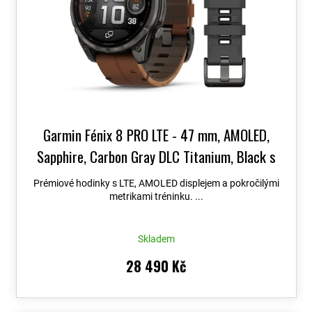
Garmin Fénix 8 PRO LTE - 47 mm, AMOLED,
Sapphire, Carbon Gray DLC Titanium, Black s
Chestnut koženým řemínkem 010-03198-40
+
Prémiové hodinky s LTE, AMOLED displejem a pokročilými
možnost výměny do 90 dní + Topo Czech PRO
metrikami tréninku. ...
Voucher
Skladem
28 490 Kč