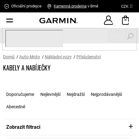
Přejít
Oficiální prodejce
Kamenná
prodejna
v Brně
CZK
na
obsah
HLEDAT
Domů
/
Auto-Moto
/
Nákladní vozy
/
Příslušenství
KABELY A NABÍJEČKY
Ř
a
Doporučujeme
Nejlevnější
Nejdražší
Nejprodávanější
z
e
Abecedně
n
í
p
Zobrazit filtraci
r