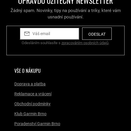
OPRAVDU UŽITEČNÝ NEWSLETTER
c
í
Žádný spam. Novinky, tipy na používání a triky, které vám
p
r
usnadní používání.
v
k
y
ODESLAT
v
Odesláním souhlasíte s
zpracováním osobních údajů
.
ý
p
i
s
u
VŠE O NÁKUPU
Doprava a platba
Reklamace a vrácení
Obchodní podmínky
Klub Garmin Brno
Poradenství Garmin Brno