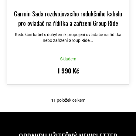
Garmin Sada rozdvojovacího redukčního kabelu
pro ovladač na řídítka a zařízení Group Ride
Tracker
Redukční kabel s úchytem k propojení ovladače na řídítka
nebo zařízení Group Ride...
Skladem
1 990 Kč
11
položek celkem
O
v
l
á
d
a