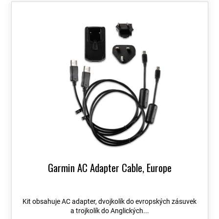
o
V
d
ý
u
p
k
i
t
s
ů
p
r
o
d
u
k
t
ů
Garmin AC Adapter Cable, Europe
Kit obsahuje AC adapter, dvojkolík do evropských zásuvek
a trojkolík do Anglických...