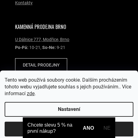
Kontakty
KAMENNÁ PRODEJNA BRNO
U Dálnice 777, Modřice, Brno
Po-Pá:
10-21,
So-Ne:
9-21
DETAIL PRODEJNY
Tento web používá soubory cookie. Dalším procházením
SOCIÁLNÍ SÍTĚ
tohoto webu vyjadřujete souhlas s jejich používáním.. Více
informací
zde
.
Nastavení
Copyright © Garmin-Brno.cz, všechna práva vyhrazena.
Chcete slevu 5 % na
ANO
NE
Souhlasím
Vytvořil Shoptet
první nákup?