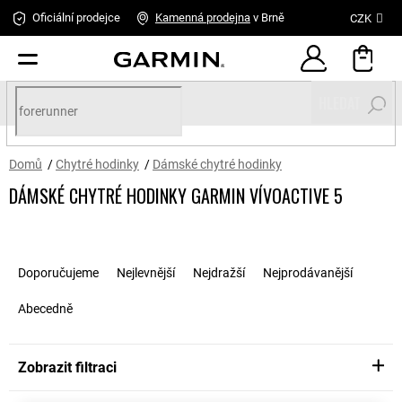
Přejít
Oficiální prodejce
Kamenná
prodejna
v Brně
CZK
na
obsah
HLEDAT
Domů
/
Chytré hodinky
/
Dámské chytré hodinky
DÁMSKÉ CHYTRÉ HODINKY GARMIN VÍVOACTIVE 5
Ř
a
Doporučujeme
Nejlevnější
Nejdražší
Nejprodávanější
z
e
Abecedně
n
í
p
Zobrazit filtraci
r