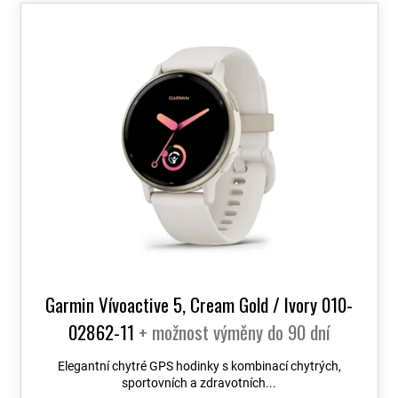
o
V
d
ý
u
p
k
i
t
s
ů
p
r
o
d
u
k
t
ů
Garmin Vívoactive 5, Cream Gold / Ivory 010-
02862-11
+ možnost výměny do 90 dní
Elegantní chytré GPS hodinky s kombinací chytrých,
sportovních a zdravotních...