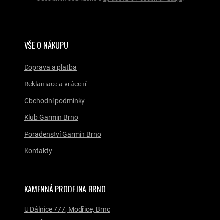
ý
p
i
s
u
VŠE O NÁKUPU
Doprava a platba
Reklamace a vrácení
Obchodní podmínky
Klub Garmin Brno
Poradenství Garmin Brno
Kontakty
KAMENNÁ PRODEJNA BRNO
U Dálnice 777, Modřice, Brno