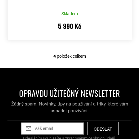
Skladem
5 990 Kč
4
položek celkem
O
v
l
á
d
a
OPRAVDU UŽITEČNÝ NEWSLETTER
c
í
Žádný spam. Novinky, tipy na používání a triky, které vám
p
r
usnadní používání.
v
k
y
ODESLAT
v
Odesláním souhlasíte s
zpracováním osobních údajů
.