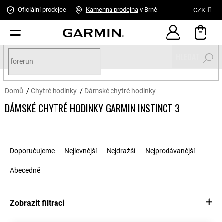
Přejít
Oficiální prodejce
Kamenná
prodejna
v Brně
CZK
na
obsah
HLEDAT
Domů
/
Chytré hodinky
/
Dámské chytré hodinky
DÁMSKÉ CHYTRÉ HODINKY GARMIN INSTINCT 3
Ř
a
Doporučujeme
Nejlevnější
Nejdražší
Nejprodávanější
z
e
Abecedně
n
í
p
Zobrazit filtraci
r