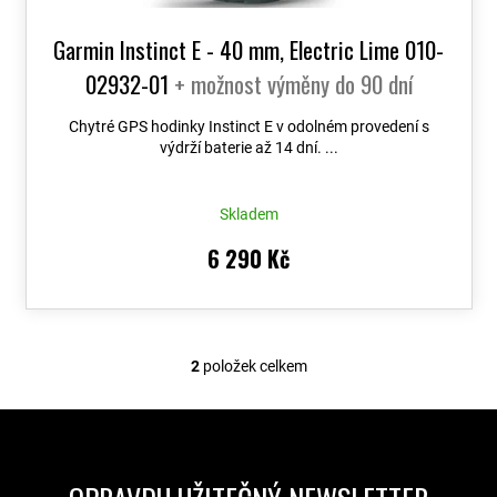
Garmin Instinct E - 40 mm, Electric Lime 010-
02932-01
+ možnost výměny do 90 dní
Chytré GPS hodinky Instinct E v odolném provedení s
výdrží baterie až 14 dní. ...
Skladem
6 290 Kč
2
položek celkem
O
v
l
á
d
a