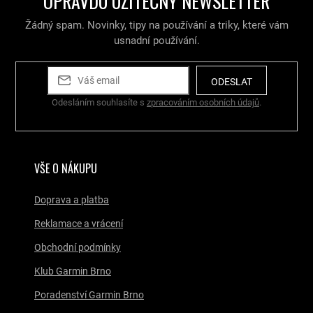
OPRAVDU UŽITEČNÝ NEWSLETTER
c
í
Žádný spam. Novinky, tipy na používání a triky, které vám
p
r
usnadní používání.
v
k
y
ODESLAT
v
Odesláním souhlasíte s
zpracováním osobních údajů
.
ý
p
i
s
u
VŠE O NÁKUPU
Doprava a platba
Reklamace a vrácení
Obchodní podmínky
Klub Garmin Brno
Poradenství Garmin Brno