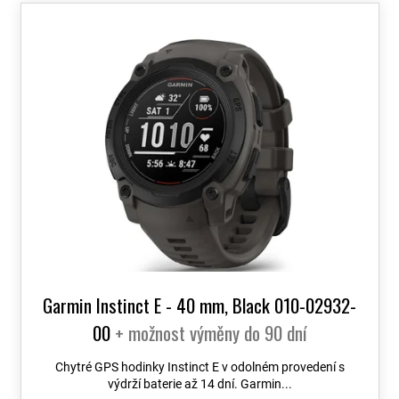
o
V
d
ý
u
p
k
i
t
s
ů
p
r
o
d
u
k
t
ů
Garmin Instinct E - 40 mm, Black 010-02932-
00
+ možnost výměny do 90 dní
Chytré GPS hodinky Instinct E v odolném provedení s
výdrží baterie až 14 dní. Garmin...