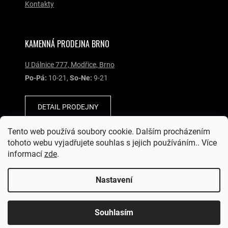
Kontakty
KAMENNÁ PRODEJNA BRNO
U Dálnice 777, Modřice, Brno
Po-Pá:
10-21,
So-Ne:
9-21
DETAIL PRODEJNY
Tento web používá soubory cookie. Dalším procházením
SOCIÁLNÍ SÍTĚ
tohoto webu vyjadřujete souhlas s jejich používáním.. Více
informací
zde
.
Nastavení
Copyright © Garmin-Brno.cz, všechna práva vyhrazena.
Souhlasím
Vytvořil Shoptet