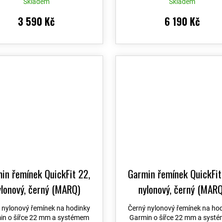
Skladem
Skladem
3 590 Kč
6 190 Kč
in řemínek QuickFit 22,
Garmin řemínek QuickFit
ylonový, černý (MARQ)
nylonový, černý (MARQ
 nylonový řemínek na hodinky
Černý nylonový řemínek na ho
in o šířce 22 mm a systémem
Garmin o šířce 22 mm a syst