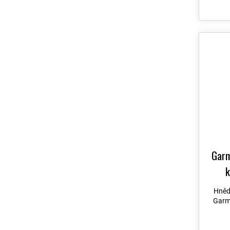
Venu 3S
29
Instinct 3 Supernova
1
Descent G1
69
Descent G2
69
Instinct 3 Tactical Edition
138
Instinct Tactical Edition
5
D2 Mach 2
126
Bounce 2
3
Garm
Venu 2S
29
k
Forerunner 255S
29
Hněd
Vívomove 3S
29
Garm
Forerunner 265S
28
D2 Air X10
10