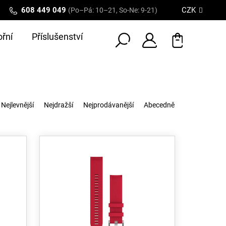
608 449 049
CZK
(Po–Pá: 10–21, So-Ne: 9-21)
řní
Příslušenství
Nejlevnější
Nejdražší
Nejprodávanější
Abecedně