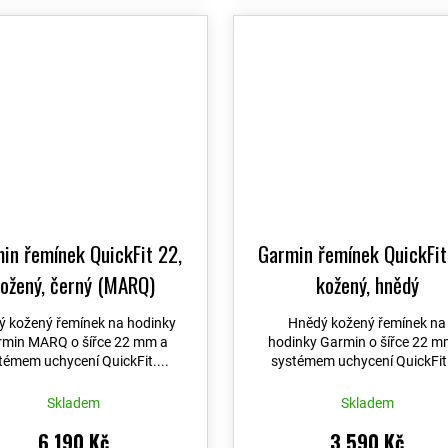
in řemínek QuickFit 22,
Garmin řemínek QuickFit
ožený, černý (MARQ)
kožený, hnědý
ý kožený řemínek na hodinky
Hnědý kožený řemínek na
min MARQ o šířce 22 mm a
hodinky Garmin o šířce 22 m
témem uchycení QuickFit....
systémem uchycení QuickFit.
Skladem
Skladem
6 190 Kč
3 590 Kč