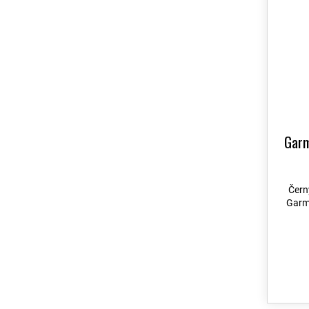
Instinct
76
Instinct 2
140
Instinct 3
169
Instinct Crossover
86
Lily 2
18
MARQ 2
Garm
88
Quatix 6
126
Čern
Quatix 7
126
Garm
Tactix 7
57
Tactix 8
131
Venu
10
Venu2
7