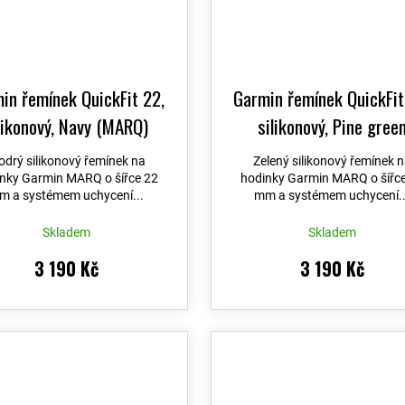
in řemínek QuickFit 22,
Garmin řemínek QuickFit
likonový, Navy (MARQ)
silikonový, Pine gree
(MARQ)
drý silikonový řemínek na
Zelený silikonový řemínek 
nky Garmin MARQ o šířce 22
hodinky Garmin MARQ o šířc
m a systémem uchycení...
mm a systémem uchycení..
Skladem
Skladem
3 190 Kč
3 190 Kč