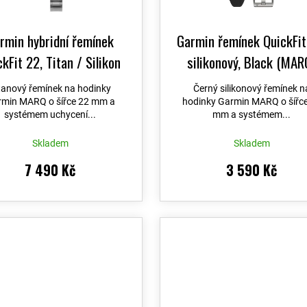
t
ů
rmin hybridní řemínek
Garmin řemínek QuickFit
kFit 22, Titan / Silikon
silikonový, Black (MAR
Black (MARQ)
tanový řemínek na hodinky
Černý silikonový řemínek n
min MARQ o šířce 22 mm a
hodinky Garmin MARQ o šířc
systémem uchycení...
mm a systémem...
Skladem
Skladem
7 490 Kč
3 590 Kč