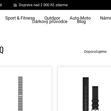
ně
Doprava nad 2 000 Kč zdarma
Sport & Fitness
Outdoor
Auto-Moto
Námo
Dárkový průvodce
Blog
Ř
RQ
a
Doporučujeme
z
e
n
í
p
r
o
d
u
k