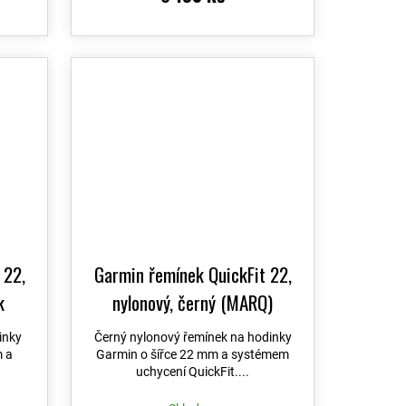
 22,
Garmin řemínek QuickFit 22,
k
nylonový, černý (MARQ)
inky
Černý nylonový řemínek na hodinky
 a
Garmin o šířce 22 mm a systémem
uchycení QuickFit....