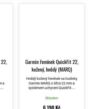
 22,
Garmin řemínek QuickFit 22,
kožený, hnědý (MARQ)
Hnědý kožený řemínek na hodinky
m a
Garmin MARQ o šířce 22 mm a
...
systémem uchycení QuickFit....
Skladem
6 190 Kč