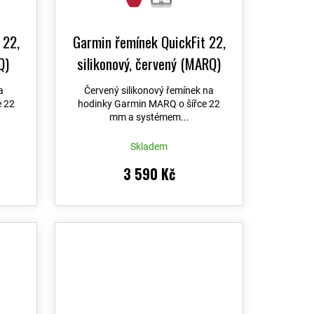
 22,
Garmin řemínek QuickFit 22,
Q)
silikonový, červený (MARQ)
a
Červený silikonový řemínek na
e 22
hodinky Garmin MARQ o šířce 22
mm a systémem...
Skladem
3 590 Kč