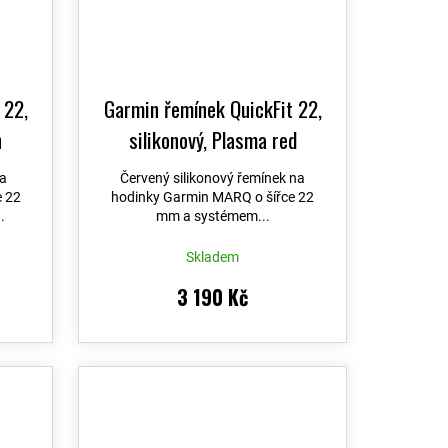
 22,
Garmin řemínek QuickFit 22,
n
silikonový, Plasma red
(MARQ)
na
Červený silikonový řemínek na
e 22
hodinky Garmin MARQ o šířce 22
.
mm a systémem...
Skladem
3 190 Kč