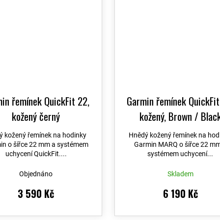
in řemínek QuickFit 22,
Garmin řemínek QuickFit
kožený černý
kožený, Brown / Blac
(MARQ)
ý kožený řemínek na hodinky
Hnědý kožený řemínek na hod
in o šířce 22 mm a systémem
Garmin MARQ o šířce 22 mm
uchycení QuickFit....
systémem uchycení...
Objednáno
Skladem
3 590 Kč
6 190 Kč