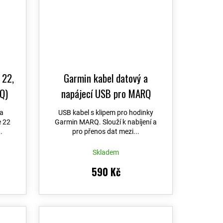
 22,
Garmin kabel datový a
RQ)
napájecí USB pro MARQ
na
USB kabel s klipem pro hodinky
e 22
Garmin MARQ. Slouží k nabíjení a
.
pro přenos dat mezi...
Skladem
590 Kč