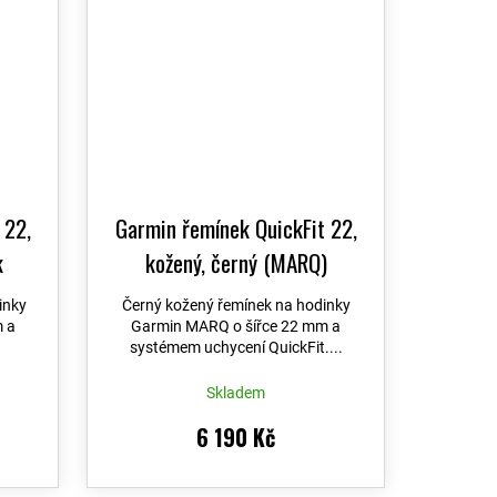
 22,
Garmin řemínek QuickFit 22,
k
kožený, černý (MARQ)
inky
Černý kožený řemínek na hodinky
 a
Garmin MARQ o šířce 22 mm a
systémem uchycení QuickFit....
Skladem
6 190 Kč