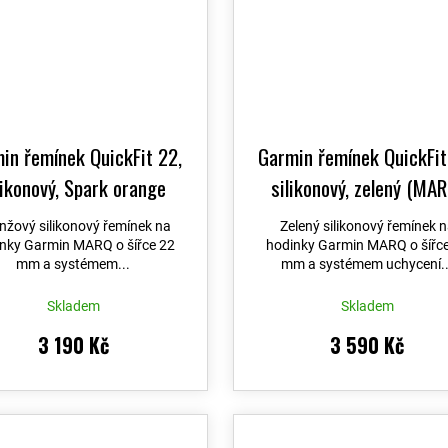
in řemínek QuickFit 22,
Garmin řemínek QuickFit
likonový, Spark orange
silikonový, zelený (MA
(MARQ)
nžový silikonový řemínek na
Zelený silikonový řemínek 
nky Garmin MARQ o šířce 22
hodinky Garmin MARQ o šířc
mm a systémem...
mm a systémem uchycení..
Skladem
Skladem
3 190 Kč
3 590 Kč