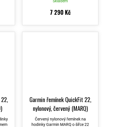
Skladem
7 290 Kč
 22,
Garmin řemínek QuickFit 22,
)
nylonový, červený (MARQ)
dinky
Červený nylonový řemínek na
émem
hodinky Garmin MARQ o šířce 22