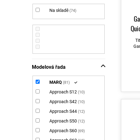
í
d
p
u
Na skladě
74
a
k
Ga
n
t
Quic
e
ů
l
Ti
Gar
Modelová řada
MARQ
81
Approach S12
10
Approach S42
10
Approach S44
12
Approach S50
12
Approach S60
69