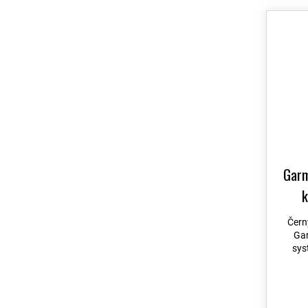
Venu 2 Plus
10
Venu 3
9
Venu 4
35
Venu SQ
10
Venu SQ 2
10
Venu X1
9
Vívoactive 3
10
Vívoactive 4
8
Garm
Vívoactive 5
14
k
Vívoactive 6
14
Čern
Vívofit junior
4
Gar
sys
Vívomove
10
VivoSmart
1
Quatix 8
129