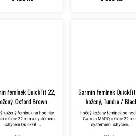
in řemínek QuickFit 22,
Garmin řemínek QuickFit
ožený, Oxford Brown
kožený, Tundra / Blac
(MARQ)
ý kožený řemínek na hodinky
Hnědý kožený řemínek na hod
in o šířce 22 mm a systémem
Garmin MARQ o šířce 22 mm
uchycení QuickFit....
systémem uchycení...