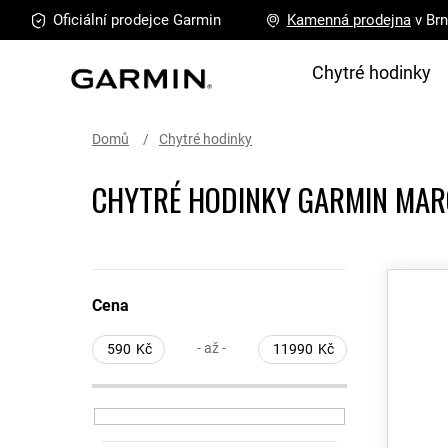
Přejít
Oficiální prodejce
Garmin
Kamenná
prodejna
v Br
na
obsah
Chytré hodinky
Domů
Chytré hodinky
CHYTRÉ HODINKY GARMIN MA
P
V
o
ý
Cena
s
p
t
i
- až -
590
Kč
11990
Kč
r
s
a
p
n
r
n
o