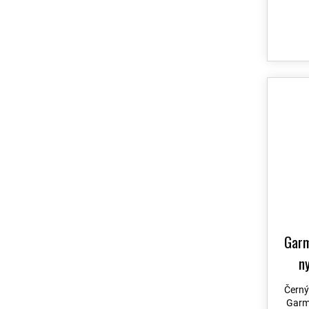
Vívomove 3
10
Approach J1
12
Quatix 8 Pro
70
Fénix 6S
31
Fénix 7S
31
Instinct E
112
D2 Delta S
31
Instinct 2S
31
D2 Mach 1
126
Fénix E
69
Quatix 7 Pro
70
Garm
Descent MK2i
57
n
Descent X30
53
Černý
Enduro 2
57
Garm