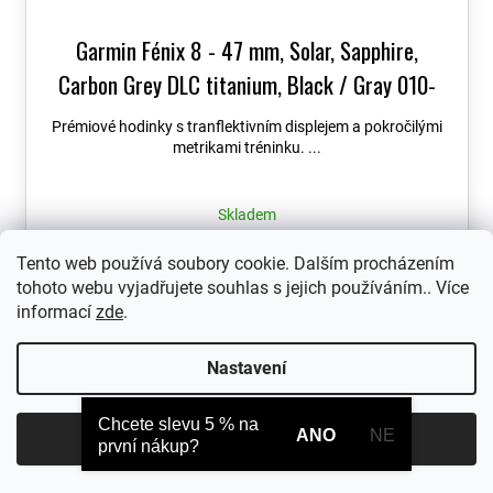
Garmin Fénix 8 - 47 mm, Solar, Sapphire,
Carbon Grey DLC titanium, Black / Gray 010-
02906-11
+ možnost výměny do 90 dní + Topo
Prémiové hodinky s tranflektivním displejem a pokročilými
Czech PRO Voucher
metrikami tréninku. ...
Skladem
21 990 Kč
Tento web používá soubory cookie. Dalším procházením
tohoto webu vyjadřujete souhlas s jejich používáním.. Více
informací
zde
.
Nastavení
Chcete slevu 5 % na
ANO
NE
Souhlasím
první nákup?