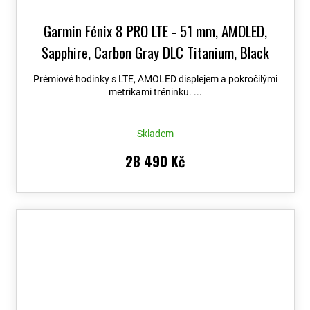
Garmin Fénix 8 PRO LTE - 51 mm, AMOLED,
Sapphire, Carbon Gray DLC Titanium, Black
010-03199-01
+ možnost výměny do 90 dní +
Prémiové hodinky s LTE, AMOLED displejem a pokročilými
Topo Czech PRO Voucher
metrikami tréninku. ...
Skladem
28 490 Kč