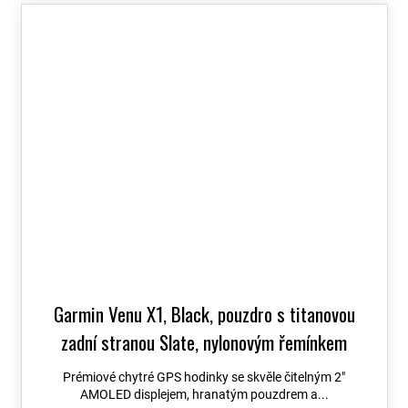
Garmin Venu X1, Black, pouzdro s titanovou
zadní stranou Slate, nylonovým řemínkem
ComfortFit Black 010-02980-02
+ možnost
Prémiové chytré GPS hodinky se skvěle čitelným 2″
výměny do 90 dní + Topo Czech PRO Voucher
AMOLED displejem, hranatým pouzdrem a...