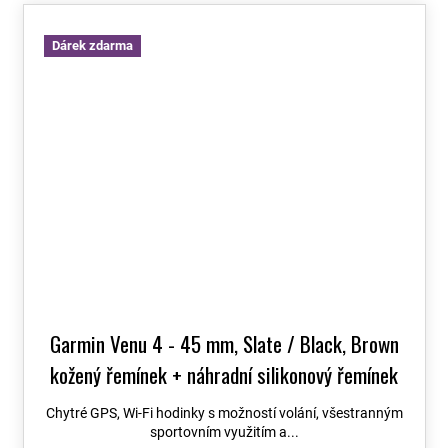
Dárek zdarma
Garmin Venu 4 - 45 mm, Slate / Black, Brown
kožený řemínek + náhradní silikonový řemínek
010-03014-03
Chytré GPS, Wi-Fi hodinky s možností volání, všestranným
sportovním využitím a...