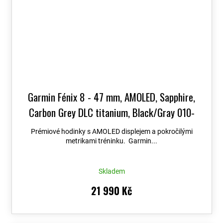
Garmin Fénix 8 - 47 mm, AMOLED, Sapphire,
Carbon Grey DLC titanium, Black/Gray 010-
02904-21
+ možnost výměny do 90 dní + Topo
Prémiové hodinky s AMOLED displejem a pokročilými
Czech PRO Voucher
metrikami tréninku. Garmin...
Skladem
21 990 Kč