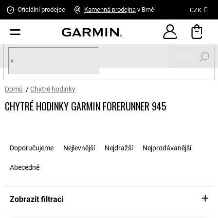
Přejít
Oficiální prodejce
Kamenná
prodejna
v Brně
CZK
na
obsah
HLEDAT
Domů
/
Chytré hodinky
CHYTRÉ HODINKY GARMIN FORERUNNER 945
Ř
a
Doporučujeme
Nejlevnější
Nejdražší
Nejprodávanější
z
e
Abecedně
n
í
p
Zobrazit filtraci
r