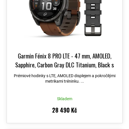
Garmin Fénix 8 PRO LTE - 47 mm, AMOLED,
Sapphire, Carbon Gray DLC Titanium, Black s
Chestnut koženým řemínkem 010-03198-40
+
Prémiové hodinky s LTE, AMOLED displejem a pokročilými
možnost výměny do 90 dní + Topo Czech PRO
metrikami tréninku. ...
Voucher
Skladem
28 490 Kč