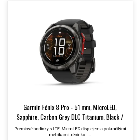
o
V
d
ý
u
p
k
i
t
s
ů
p
r
o
d
u
k
t
ů
Garmin Fénix 8 Pro - 51 mm, MicroLED,
Sapphire, Carbon Grey DLC Titanium, Black /
Grey 010-03380-01
Topo Czech PRO Voucher
Prémiové hodinky s LTE, MicroLED displejem a pokročilými
metrikami tréninku. ...