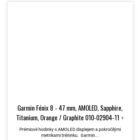
Garmin Fénix 8 - 47 mm, AMOLED, Sapphire,
Titanium, Orange / Graphite 010-02904-11
+
možnost výměny do 90 dní + Topo Czech PRO
Prémiové hodinky s AMOLED displejem a pokročilými
Voucher
metrikami tréninku. Garmin...