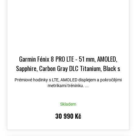
Garmin Fénix 8 PRO LTE - 51 mm, AMOLED,
Sapphire, Carbon Gray DLC Titanium, Black s
Chestnut koženým řemínkem 010-03199-40
+
Prémiové hodinky s LTE, AMOLED displejem a pokročilými
možnost výměny do 90 dní + Topo Czech PRO
metrikami tréninku. ...
Voucher
Skladem
30 990 Kč