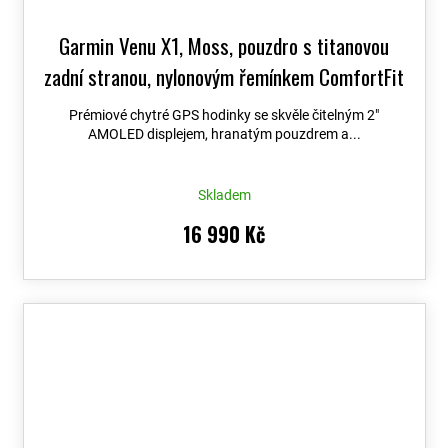
Garmin Venu X1, Moss, pouzdro s titanovou
zadní stranou, nylonovým řemínkem ComfortFit
Moss 010-02980-03
+ možnost výměny do 90
Prémiové chytré GPS hodinky se skvěle čitelným 2″
dní + Topo Czech PRO Voucher
AMOLED displejem, hranatým pouzdrem a...
Skladem
16 990 Kč