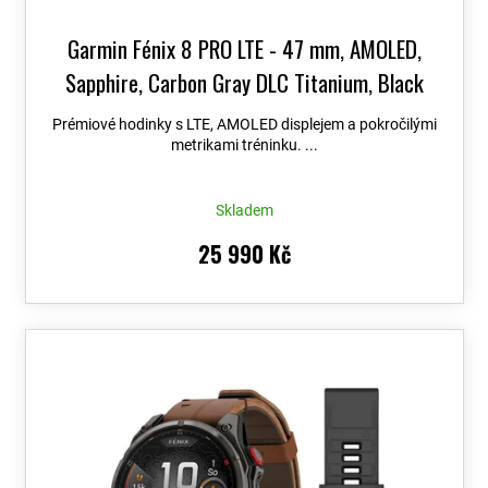
Garmin Fénix 8 PRO LTE - 47 mm, AMOLED,
Sapphire, Carbon Gray DLC Titanium, Black
010-03198-01
+ možnost výměny do 90 dní +
Prémiové hodinky s LTE, AMOLED displejem a pokročilými
Topo Czech PRO Voucher
metrikami tréninku. ...
Skladem
25 990 Kč