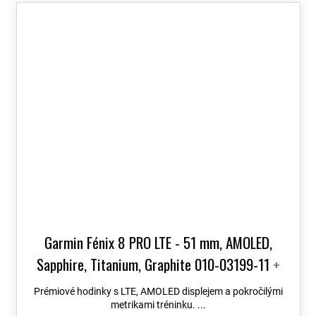
Garmin Fénix 8 PRO LTE - 51 mm, AMOLED,
Sapphire, Titanium, Graphite 010-03199-11
+
možnost výměny do 90 dní + Topo Czech PRO
Prémiové hodinky s LTE, AMOLED displejem a pokročilými
Voucher
metrikami tréninku. ...