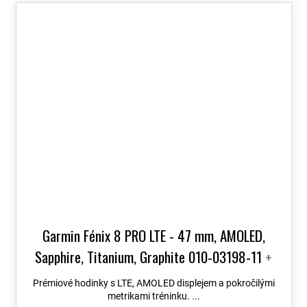
Garmin Fénix 8 PRO LTE - 47 mm, AMOLED,
Sapphire, Titanium, Graphite 010-03198-11
+
možnost výměny do 90 dní + Topo Czech PRO
Prémiové hodinky s LTE, AMOLED displejem a pokročilými
Voucher
metrikami tréninku. ...