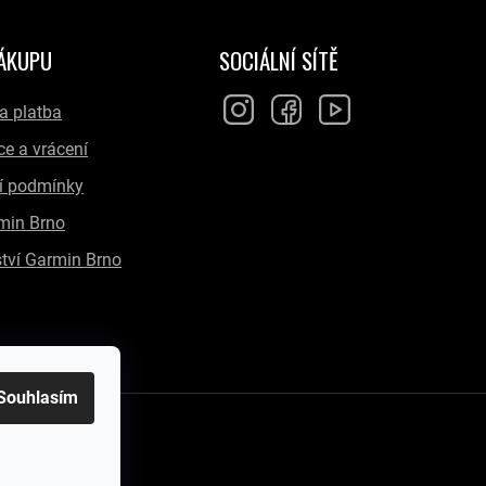
NÁKUPU
SOCIÁLNÍ SÍTĚ
a platba
e a vrácení
í podmínky
min Brno
tví Garmin Brno
Souhlasím
hoptet