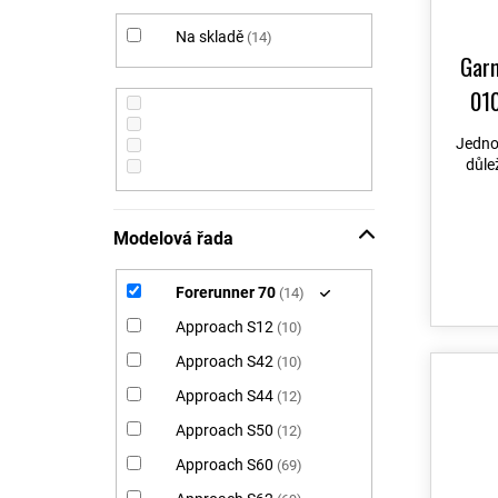
í
d
p
u
Na skladě
14
a
k
Garm
n
t
01
e
ů
l
Jedno
důle
Modelová řada
Forerunner 70
14
Approach S12
10
Approach S42
10
Approach S44
12
Approach S50
12
Approach S60
69