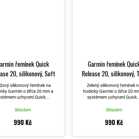
armin řemínek Quick
Garmin řemínek Quic
ase 20, silikonový, Soft
Release 20, silikonový, 
Pink
Green / Citron
žový silikonový řemínek na
Zelený silikonový řemínek 
inky Garmin o šířce 20 mm a
hodinky Garmin o šířce 20 m
ystémem uchycení Quick...
systémem uchycení Quick..
Skladem
Skladem
990 Kč
990 Kč