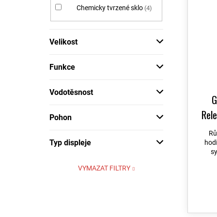
Chemicky tvrzené sklo
4
Instinct
76
Instinct 2
140
Velikost
Instinct 3
169
Instinct Crossover
86
Funkce
Lily 2
18
Vodotěsnost
MARQ
G
81
MARQ 2
Rele
88
Pohon
Rů
Quatix 6
126
Typ displeje
hod
Quatix 7
126
s
VYMAZAT FILTRY
Tactix 7
57
Tactix 8
131
Venu
10