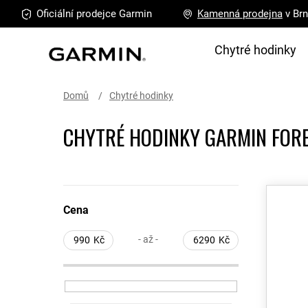
Přejít
Oficiální prodejce
Garmin
Kamenná
prodejna
v Br
na
obsah
Chytré hodinky
Domů
Chytré hodinky
CHYTRÉ HODINKY GARMIN FOR
P
V
o
ý
Cena
s
p
t
i
- až -
990
Kč
6290
Kč
r
s
a
p
n
r
n
o