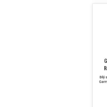
Venu2
7
Venu 2 Plus
10
Venu 3
9
Venu 4
35
Venu SQ
10
Venu SQ 2
10
Venu X1
9
Vívoactive 3
10
G
Vívoactive 4
8
R
Vívoactive 5
14
Bílý 
Vívoactive 6
14
Garm
Vívofit junior
4
Vívomove
10
VivoSmart
1