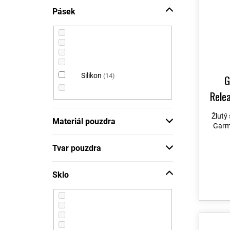
Fénix 7 PRO
125
Modrá
1
Pásek
Fénix 8
187
Žlutá
4
Fénix 8 PRO
133
Oranžová
0
Forerunner 165
19
Stříbrná
0
Forerunner 245
10
Zelená
1
Silikon
14
G
Forerunner 255
7
Béžová
0
Relea
Forerunner 265
9
Vínová
0
Forerunner 55
10
Žlutý
Materiál pouzdra
Garm
Forerunner 570
16
Forerunner 745
10
Tvar pouzdra
Forerunner 955
10
Sklo
Forerunner 965
82
Forerunner 970
75
Foretrex 601
53
Foretrex 701
53