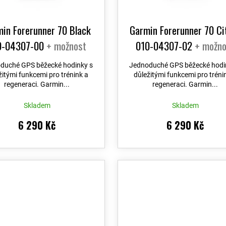
t
ů
in Forerunner 70 Black
Garmin Forerunner 70 Ci
0-04307-00
+ možnost
010-04307-02
+ možno
výměny do 90 dní
výměny do 90 dní
duché GPS běžecké hodinky s
Jednoduché GPS běžecké hodi
žitými funkcemi pro trénink a
důležitými funkcemi pro tréni
regeneraci. Garmin...
regeneraci. Garmin...
Skladem
Skladem
6 290 Kč
6 290 Kč