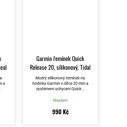
k
Garmin řemínek Quick
Teal
Release 20, silikonový, Tidal
blue
na
Modrý silikonový řemínek na
m a
hodinky Garmin o šířce 20 mm a
.
systémem uchycení Quick...
Skladem
990 Kč