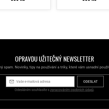
O
v
l
á
d
a
c
í
OPRAVDU UŽITEČNÝ NEWSLETTER
p
r
v
ý spam. Novinky, tipy na používání a triky, které vám usnadní použí
k
y
v
ODESLAT
ý
Odesláním souhlasíte s
zpracováním osobních údajů
.
p
i
s
u