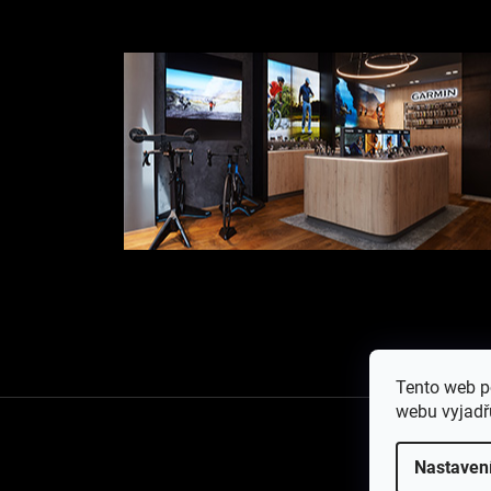
D2 Air X10
10
Vívomove 3
10
Approach J1
12
Quatix 8 Pro
70
Fénix 6S
31
Fénix 7S
31
Instinct E
112
D2 Delta S
31
Instinct 2S
31
D2 Mach 1
126
Fénix E
69
Tento web p
Quatix 7 Pro
70
webu vyjadřu
Descent MK2i
57
Copy
Nastaven
Descent X30
53