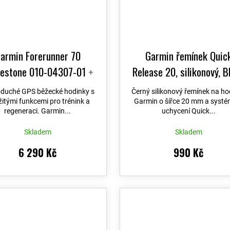
armin Forerunner 70
Garmin řemínek Quic
testone 010-04307-01
+
Release 20, silikonový, B
nost výměny do 90 dní
duché GPS běžecké hodinky s
Černý silikonový řemínek na ho
žitými funkcemi pro trénink a
Garmin o šířce 20 mm a syst
regeneraci. Garmin...
uchycení Quick...
Skladem
Skladem
6 290 Kč
990 Kč