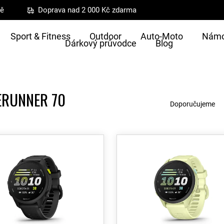
ně
Doprava nad 2 000 Kč zdarma
Sport & Fitness
Outdoor
Auto-Moto
Námo
Dárkový průvodce
Blog
Ř
ERUNNER 70
a
Doporučujeme
z
e
n
í
p
r
o
d
u
k