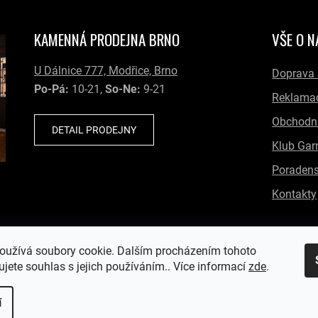
KAMENNÁ PRODEJNA BRNO
VŠE O 
U Dálnice 777, Modřice, Brno
Doprava 
Po-Pá:
10-21,
So-Ne:
9-21
Reklamac
Obchodn
DETAIL PRODEJNY
Klub Gar
Poradens
Kontakty
oužívá soubory cookie. Dalším procházením tohoto
jete souhlas s jejich používáním.. Více informací
zde
.
right © Garmin-Brno.cz, všechna práva vyhrazena.
Vytvořil S
Chcete slevu 5 % na
ANO
NE
í
první nákup?