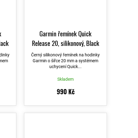
k
Garmin řemínek Quick
lack
Release 20, silikonový, Black
/ Amp yellow
dinky
Černý silikonový řemínek na hodinky
émem
Garmin o šířce 20 mm a systémem
uchycení Quick...
Skladem
990 Kč