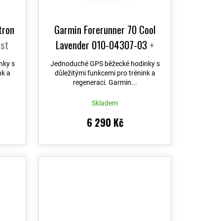
tron
Garmin Forerunner 70 Cool
st
Lavender 010-04307-03
+
možnost výměny do 90 dní
nky s
Jednoduché GPS běžecké hodinky s
nk a
důležitými funkcemi pro trénink a
regeneraci. Garmin...
Skladem
6 290 Kč