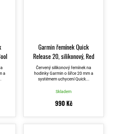
k
Garmin řemínek Quick
Cool
Release 20, silikonový, Red
Pink / Mango
na
Červený silikonový řemínek na
m a
hodinky Garmin o šířce 20 mm a
.
systémem uchycení Quick...
Skladem
990 Kč