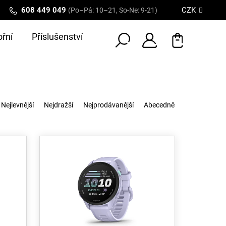
608 449 049
CZK
(Po–Pá: 10–21, So-Ne: 9-21)
řní
Příslušenství
Nejlevnější
Nejdražší
Nejprodávanější
Abecedně