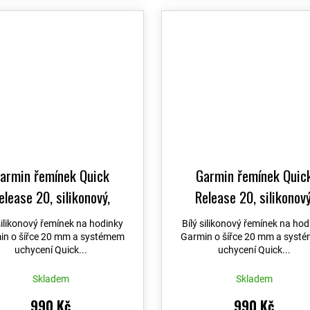
armin řemínek Quick
Garmin řemínek Quic
elease 20, silikonový,
Release 20, silikonový
Whitestone
Whitestone / Cloud Bl
silikonový řemínek na hodinky
Bílý silikonový řemínek na hod
in o šířce 20 mm a systémem
Garmin o šířce 20 mm a syst
uchycení Quick...
uchycení Quick...
Skladem
Skladem
990 Kč
990 Kč