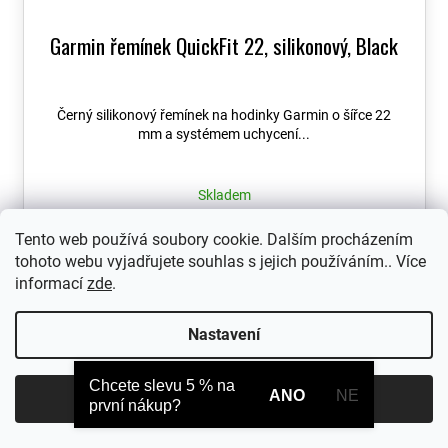
Garmin řemínek QuickFit 22, silikonový, Black
Černý silikonový řemínek na hodinky Garmin o šířce 22
mm a systémem uchycení...
Skladem
1 190 Kč
Tento web používá soubory cookie. Dalším procházením
tohoto webu vyjadřujete souhlas s jejich používáním.. Více
informací
zde
.
Nastavení
Chcete slevu 5 % na
ANO
NE
Souhlasím
první nákup?