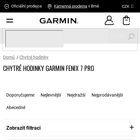
Přejít
Oficiální prodejce
Kamenná
prodejna
v Brně
CZK
na
obsah
HLEDAT
Domů
/
Chytré hodinky
CHYTRÉ HODINKY GARMIN FENIX 7 PRO
Ř
a
Doporučujeme
Nejlevnější
Nejdražší
Nejprodávanější
z
e
Abecedně
n
í
p
Zobrazit filtraci
r