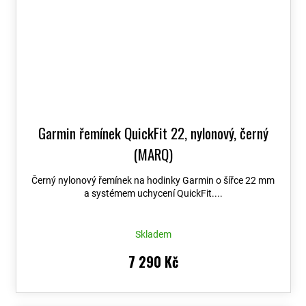
Garmin řemínek QuickFit 22, nylonový, černý
(MARQ)
Černý nylonový řemínek na hodinky Garmin o šířce 22 mm
a systémem uchycení QuickFit....
Skladem
7 290 Kč