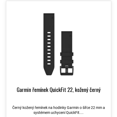
o
V
d
ý
u
p
k
i
t
s
ů
p
r
o
d
u
k
t
ů
Garmin řemínek QuickFit 22, kožený černý
Černý kožený řemínek na hodinky Garmin o šířce 22 mm a
systémem uchycení QuickFit....