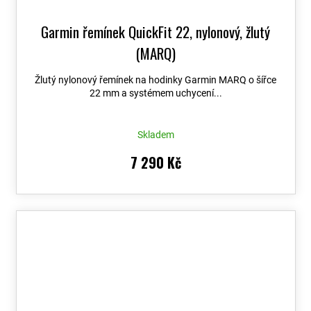
Garmin řemínek QuickFit 22, nylonový, žlutý
(MARQ)
Žlutý nylonový řemínek na hodinky Garmin MARQ o šířce
22 mm a systémem uchycení...
Skladem
7 290 Kč