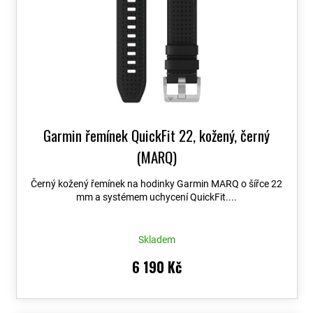
Garmin řemínek QuickFit 22, kožený, černý
(MARQ)
Černý kožený řemínek na hodinky Garmin MARQ o šířce 22
mm a systémem uchycení QuickFit....
Skladem
6 190 Kč