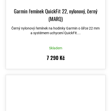
Garmin řemínek QuickFit 22, nylonový, černý
(MARQ)
Černý nylonový řemínek na hodinky Garmin o šířce 22 mm
a systémem uchycení QuickFit....
Skladem
7 290 Kč