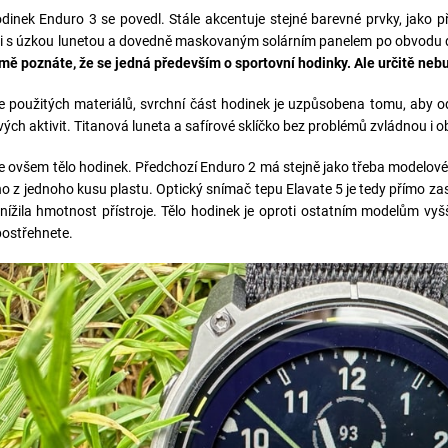
dinek Enduro 3 se povedl. Stále akcentuje stejné barevné prvky, jako 
 s úzkou lunetou a dovedně maskovaným solárním panelem po obvodu di
ě poznáte, že se jedná především o sportovní hodinky. Ale určitě nebu
e použitých materiálů, svrchní část hodinek je uzpůsobena tomu, aby
ch aktivit. Titanová luneta a safírové sklíčko bez problémů zvládnou i ob
e ovšem tělo hodinek. Předchozí Enduro 2 má stejně jako třeba modelové
no z jednoho kusu plastu. Optický snímač tepu Elavate 5 je tedy přímo z
nížila hmotnost přístroje. Tělo hodinek je oproti ostatním modelům vy
ostřehnete.