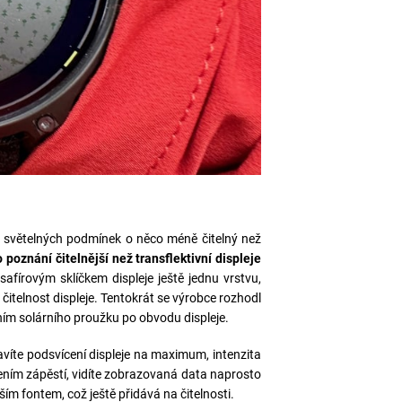
ch světelných podmínek o něco méně čitelný než
 poznání čitelnější než transflektivní displeje
safírovým sklíčkem displeje ještě jednu vrstvu,
čitelnost displeje. Tentokrát se výrobce rozhodl
řením solárního proužku po obvodu displeje.
tavíte podsvícení displeje na maximum, intenzita
očením zápěstí, vidíte zobrazovaná data naprosto
ím fontem, což ještě přidává na čitelnosti.