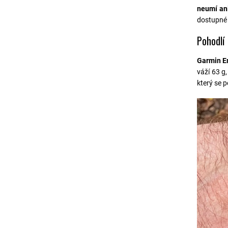
neumí ani
dostupné 
Pohodlí
Garmin En
váží 63 g
který se p