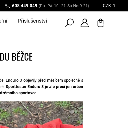
608 449 049
CZK
(Po–Pá: 10–21, So-Ne: 9-21)
řní
Příslušenství
EDU BĚŽCE
odel Enduro 3 objevily před měsícem společně s
né.
Sporttester Enduro 3 je ale přeci jen určen
extrémního sportovce.