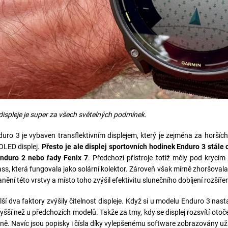
 displeje je super za všech světelných podmínek.
uro 3 je vybaven transflektivním displejem, který je zejména za horší
OLED displej.
Přesto je ale displej sportovních hodinek Enduro 3 stále o
nduro 2 nebo řady Fenix 7
. Předchozí přístroje totiž měly pod krycím 
ss, která fungovala jako solární kolektor. Zároveň však mírně zhoršovala 
nění této vrstvy a místo toho zvýšil efektivitu slunečního dobíjení rozší
alší dva faktory zvýšily čitelnost displeje. Když si u modelu Enduro 3 nas
 vyšší než u předchozích modelů. Takže za tmy, kdy se displej rozsvítí ot
asně. Navíc jsou popisky i čísla díky vylepšenému software zobrazovány užš