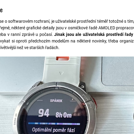
re
 se o softwarovém rozhraní, je uživatelské prostřední téměř totožné s tím
ejmě, některé grafické detaily jsou v osmičkové řadě AMOLED propracovan
řeba v ranní zprávě u počasí.
Jinak jsou ale uživatelská prostředí řad
vykat si oproti předchozím modelům na některé novinky, třeba organizov
ívětivější než ve starších řadách.