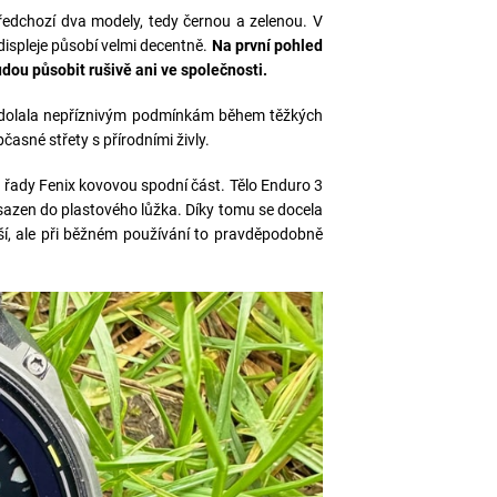
předchozí dva modely, tedy černou a zelenou. V
spleje působí velmi decentně.
Na první pohled
dou působit rušivě ani ve společnosti.
 odolala nepříznivým podmínkám během těžkých
časné střety s přírodními živly.
 řady Fenix kovovou spodní část. Tělo Enduro 3
asazen do plastového lůžka. Díky tomu se docela
šší, ale při běžném používání to pravděpodobně