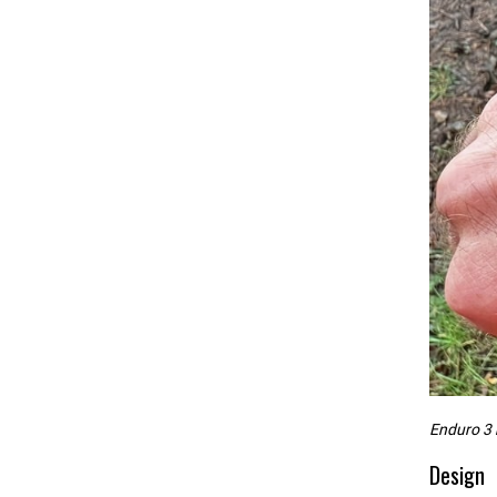
e
l
Enduro 3 
Design