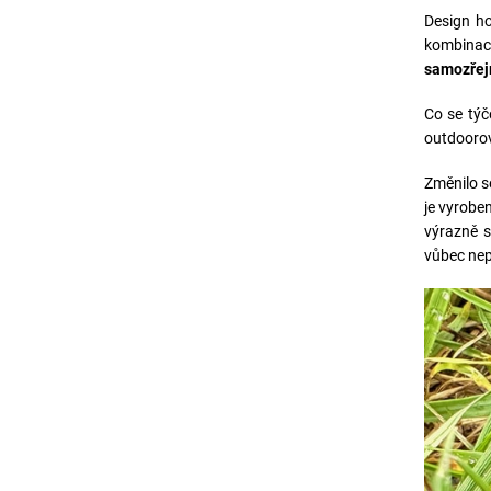
Design ho
kombinaci
samozřejm
Co se týč
outdoorový
Změnilo s
je vyrobe
výrazně s
vůbec nep