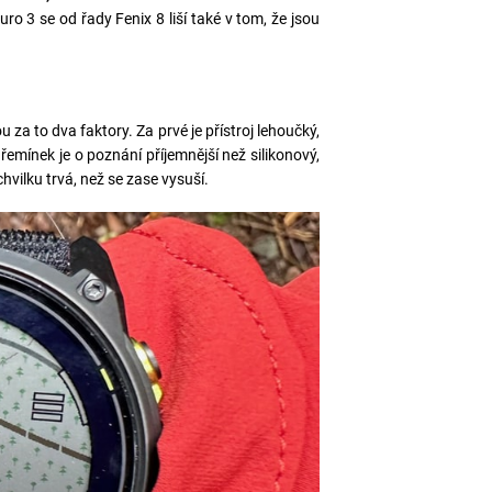
ro 3 se od řady Fenix 8 liší také v tom, že jsou
za to dva faktory. Za prvé je přístroj lehoučký,
řemínek je o poznání příjemnější než silikonový,
hvilku trvá, než se zase vysuší.