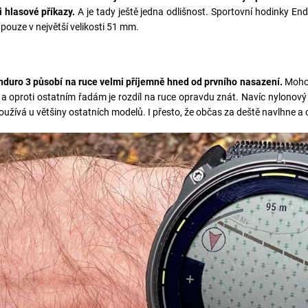
 hlasové příkazy.
A je tady ještě jedna odlišnost. Sportovní hodinky Endu
pouze v největší velikosti 51 mm.
duro 3 působí na ruce velmi příjemně hned od prvního nasazení.
Mohou 
, a oproti ostatním řadám je rozdíl na ruce opravdu znát. Navíc nylonový 
oužívá u většiny ostatních modelů. I přesto, že občas za deště navlhne a c