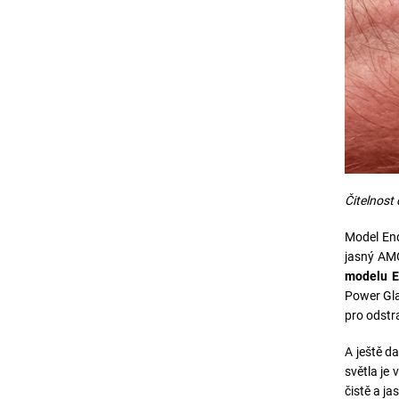
Čitelnost
Model End
jasný AM
modelu E
Power Gla
pro odstra
A ještě d
světla je
čistě a j