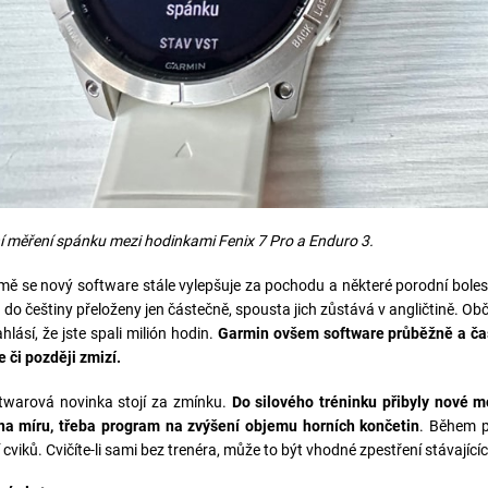
 měření spánku mezi hodinkami Fenix 7 Pro a Enduro 3.
ě se nový software stále vylepšuje za pochodu a některé porodní bolesti
a do češtiny přeloženy jen částečně, spousta jich zůstává v angličtině. O
ahlásí, že jste spali milión hodin.
Garmin ovšem software průběžně a čast
e či později zmizí.
twarová novinka stojí za zmínku.
Do silového tréninku přibyly nové m
na míru, třeba program na zvýšení objemu horních končetin
. Během p
cviků. Cvičíte-li sami bez trenéra, může to být vhodné zpestření stávající