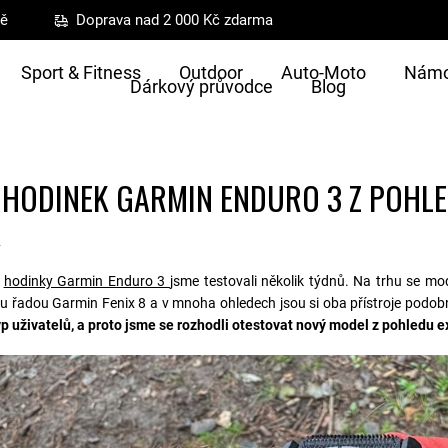
ně
Doprava nad 2 000 Kč zdarma
Sport & Fitness
Outdoor
Auto-Moto
Námo
Dárkový průvodce
Blog
 HODINEK GARMIN ENDURO 3 Z POHL
4
í
hodinky Garmin Enduro 3
jsme testovali několik týdnů. Na trhu se m
 řadou Garmin Fenix 8 a v mnoha ohledech jsou si oba přístroje podob
typ uživatelů, a proto jsme se rozhodli otestovat nový model z pohledu 