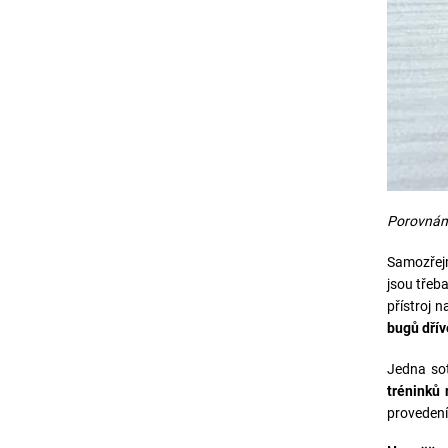
Porovnání
Samozřejm
jsou třeb
přístroj n
bugů dřív
Jedna so
tréninků 
provedení 