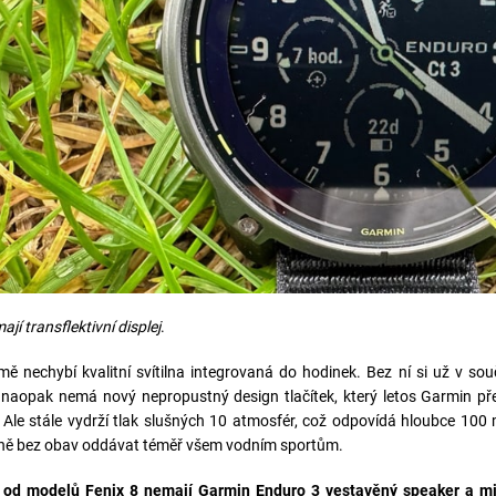
jí transflektivní displej
.
ě nechybí kvalitní svítilna integrovaná do hodinek. Bez ní si už v so
naopak nemá nový nepropustný design tlačítek, který letos Garmin pře
 Ale stále vydrží tlak slušných 10 atmosfér, což odpovídá hloubce 100
ně bez obav oddávat téměř všem vodním sportům.
l od modelů Fenix 8 nemají Garmin Enduro 3 vestavěný speaker a mi