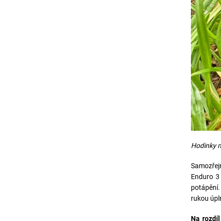
Hodinky ma
Samozřejm
Enduro 3 
potápění.
rukou úpl
Na rozdí