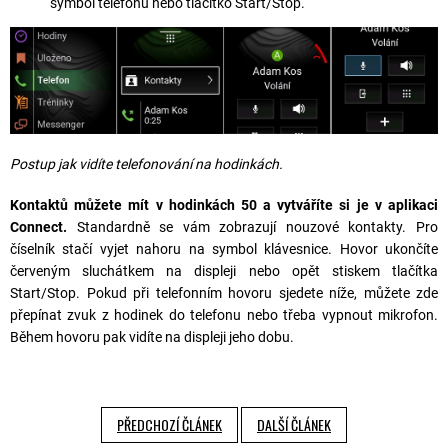
symbol telefonu nebo tlačítko Start/Stop.
Postup jak vidíte telefonování na hodinkách.
Kontaktů můžete mít v hodinkách 50 a vytváříte si je v aplikaci
Connect.
Standardně se vám zobrazují nouzové kontakty. Pro
číselník stačí vyjet nahoru na symbol klávesnice. Hovor ukončíte
červeným sluchátkem na displeji nebo opět stiskem tlačítka
Start/Stop. Pokud při telefonním hovoru sjedete níže, můžete zde
přepínat zvuk z hodinek do telefonu nebo třeba vypnout mikrofon.
Během hovoru pak vidíte na displeji jeho dobu.
PŘEDCHOZÍ ČLÁNEK
DALŠÍ ČLÁNEK