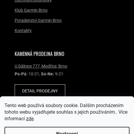
Klub Garmin Brno
Poradenství Garmin Brno
Kontakty
KAMENNÁ PRODEJNA BRNO
U Dálnice 777, Modřice, Brno
Po-Pá:
10-21,
So-Ne:
9-21
DETAIL PRODEJNY
Tento web používá soubory cookie. Dalším procházením
SOCIÁLNÍ SÍTĚ
tohoto webu vyjadřujete souhlas s jejich používáním.. Více
informací
zde
.
Nastavení