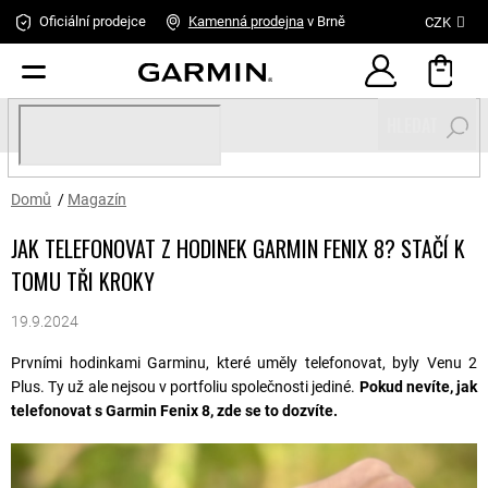
Přejít
Oficiální prodejce
Kamenná
prodejna
v Brně
CZK
na
obsah
HLEDAT
Domů
/
Magazín
JAK TELEFONOVAT Z HODINEK GARMIN FENIX 8? STAČÍ K
TOMU TŘI KROKY
19.9.2024
Prvními hodinkami Garminu, které uměly telefonovat, byly Venu 2
Plus. Ty už ale nejsou v portfoliu společnosti jediné.
Pokud nevíte, jak
telefonovat s Garmin Fenix 8, zde se to dozvíte.