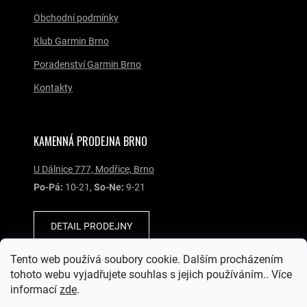
Obchodní podmínky
Klub Garmin Brno
Poradenství Garmin Brno
Kontakty
KAMENNÁ PRODEJNA BRNO
U Dálnice 777, Modřice, Brno
Po-Pá:
10-21,
So-Ne:
9-21
DETAIL PRODEJNY
Tento web používá soubory cookie. Dalším procházením
SOCIÁLNÍ SÍTĚ
tohoto webu vyjadřujete souhlas s jejich používáním.. Více
informací
zde
.