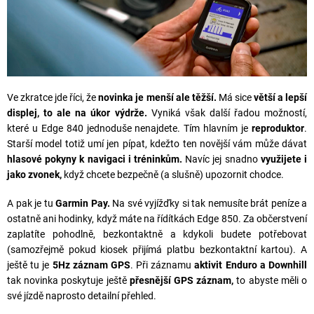
Ve zkratce jde říci, že
novinka je menší ale těžší.
Má sice
větší a lepší
displej, to ale na úkor výdrže.
Vyniká však další řadou možností,
které u Edge 840 jednoduše nenajdete. Tím hlavním je
reproduktor
.
Starší model totiž umí jen pípat, kdežto ten novější vám může dávat
hlasové pokyny k navigaci i tréninkům.
Navíc jej snadno
využijete i
jako zvonek,
když chcete bezpečně (a slušně) upozornit chodce.
A pak je tu
Garmin Pay.
Na své vyjížďky si tak nemusíte brát peníze a
ostatně ani hodinky, když máte na řídítkách Edge 850. Za občerstvení
zaplatíte pohodlně, bezkontaktně a kdykoli budete potřebovat
(samozřejmě pokud kiosek přijímá platbu bezkontaktní kartou). A
ještě tu je
5Hz záznam GPS
. Při záznamu
aktivit Enduro a Downhill
tak novinka poskytuje ještě
přesnější GPS záznam,
to abyste měli o
své jízdě naprosto detailní přehled.