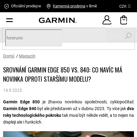
Přejít
Oficiální prodejce
Kamenná
prodejna
v Brně
CZK
na
obsah
HLEDAT
Domů
/
Magazín
SROVNÁNÍ GARMIN EDGE 850 VS. 840: CO NAVÍC MÁ
NOVINKA OPROTI STARŠÍMU MODELU?
14.9.2025
Garmin Edge 850
je žhavou novinkou společnosti, cyklopočítač
Garmin Edge 840
byl ale představen už v dubnu 2023. Ty více jak
dva
roky technologického pokroku
tak musí být někde vidět, a to nejen na
displeji ale i funkcích.