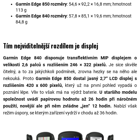
Garmin Edge 850 rozměry
: 54,6 × 92,2 × 16,8 mm; hmotnost
113 g
Garmin Edge 840 rozměry
: 57,8 × 85,1 × 19,6 mm; hmotnost
84,8 g
Tím nejviditelnější rozdílem je displej
Garmin Edge 840 disponuje
transflektivním MIP displejem
o
velikosti 2,6 palců s rozlišením 246 × 322 pixelů.
Je sice skvěle
čitelný, a to za jakýchkoli podmínek, zrovna hezky se na něho ale
nekouká. Proto
Garmin Edge 850 dostal jasný 2,7“ LCD displej s
rozlišením 420 x 600 pixelů,
který už na první pohled vypadá o
poznání lépe. Vliv to však má na výdrž baterie.
U staršího modelu
společnost uvádí papírovou hodnotu až 26 hodin při náročném
použití, novější ale při něm zvládne „jen“ 12 hodin.
Nabízí však
režim úspory, se kterým zařízení vydrží v chodu až 36 hodin.