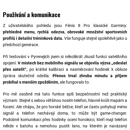
Používání a komunikace
Z uživatelského pohledu jsou Fénix 8 Pro klasické Garminy:
přehledné menu, rychlá odezva, obrovské množství sportovních
profilů i detailní tréninková data.
Vše funguje stejně spolehlivě jako u
předchozí generace.
Při testování v Pyrenejích jsem si několikrát zkusil funkci satelitního
spojení.
V místech bez mobilního signálu se objevila výzva „odeslat
přes satelit“,
po krátké kalibraci a nasměrování hodinek k obloze
zpráva skutečně odešla.
Přenos trval zhruba minutu
a příjem
probíhal s menším zpožděním,
ale fungovalo to.
Pro mě osobně má tato funkce spíš bezpečnostní než praktický
význam. Stejně s sebou většinou nosím telefon, hlavně kvůli mapám a
focení. Ale chápu, že pro horské běžce, kteří se často pohybují mimo
signál a telefon nechávají doma, to může být game-changer.
Podobně komunikaci přes hodinky ocení horolezci, kteří mají telefon
někde v batohu a nemohou pustit lano, na kterém je navázaný