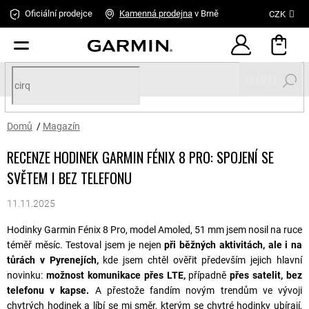
Přejít
Oficiální prodejce
Kamenná
prodejna
v Brně
CZK
na
obsah
HLEDAT
Domů
/
Magazín
RECENZE HODINEK GARMIN FÉNIX 8 PRO: SPOJENÍ SE
SVĚTEM I BEZ TELEFONU
11.11.2025
Hodinky Garmin Fénix 8 Pro, model Amoled, 51 mm jsem nosil na ruce
téměř měsíc. Testoval jsem je nejen
při běžných aktivitách, ale i na
tůrách v Pyrenejích,
kde jsem chtěl ověřit především jejich hlavní
novinku:
možnost komunikace přes LTE,
případně
přes satelit, bez
telefonu v kapse.
A přestože fandím novým trendům ve vývoji
chytrých hodinek a líbí se mi směr, kterým se chytré hodinky ubírají,