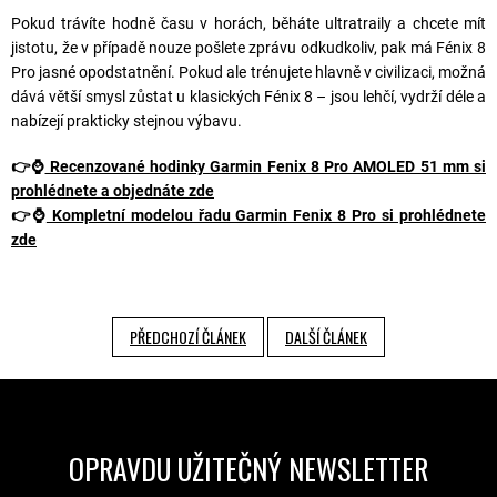
Pokud trávíte hodně času v horách, běháte ultratraily a chcete mít
jistotu, že v případě nouze pošlete zprávu odkudkoliv, pak má Fénix 8
Pro jasné opodstatnění. Pokud ale trénujete hlavně v civilizaci, možná
dává větší smysl zůstat u klasických Fénix 8 – jsou lehčí, vydrží déle a
nabízejí prakticky stejnou výbavu.
👉
⌚
Recenzované hodinky Garmin Fenix 8 Pro AMOLED 51 mm si
prohlédnete a objednáte zde
👉⌚
Kompletní modelou řadu Garmin Fenix 8 Pro si prohlédnete
zde
PŘEDCHOZÍ ČLÁNEK
DALŠÍ ČLÁNEK
OPRAVDU UŽITEČNÝ NEWSLETTER