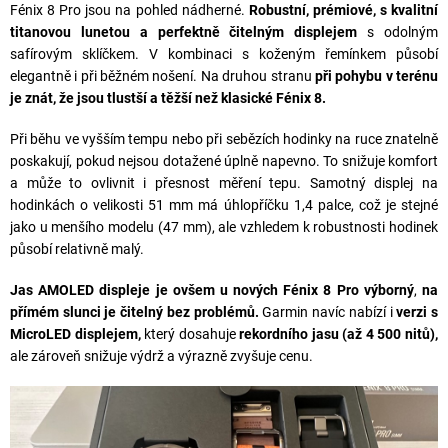
Fénix 8 Pro jsou na pohled nádherné.
Robustní, prémiové, s kvalitní
titanovou lunetou a perfektně čitelným displejem
s odolným
safírovým sklíčkem. V kombinaci s koženým řemínkem působí
elegantně i při běžném nošení. Na druhou stranu
při pohybu v terénu
je znát, že jsou tlustší a těžší než klasické Fénix 8.
Při běhu ve vyšším tempu nebo při sebězích hodinky na ruce znatelně
poskakují, pokud nejsou dotažené úplně napevno. To snižuje komfort
a může to ovlivnit i přesnost měření tepu. Samotný displej na
hodinkách o velikosti 51 mm má úhlopříčku 1,4 palce, což je stejné
jako u menšího modelu (47 mm), ale vzhledem k robustnosti hodinek
působí relativně malý.
Jas AMOLED displeje je ovšem u nových Fénix 8 Pro výborný
,
na
přímém slunci je čitelný
bez problémů.
Garmin navíc nabízí i
verzi s
MicroLED displejem,
který dosahuje
rekordního jasu (až 4 500 nitů),
ale zároveň snižuje výdrž a výrazně zvyšuje cenu.