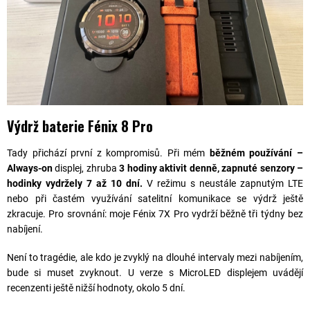
Výdrž baterie Fénix 8 Pro
Tady přichází první z kompromisů. Při mém
běžném používání –
Always-on
displej, zhruba
3 hodiny aktivit denně, zapnuté senzory –
hodinky vydržely 7 až 10 dní.
V režimu s neustále zapnutým LTE
nebo při častém využívání satelitní komunikace se výdrž ještě
zkracuje. Pro srovnání: moje Fénix 7X Pro vydrží běžně tři týdny bez
nabíjení.
Není to tragédie, ale kdo je zvyklý na dlouhé intervaly mezi nabíjením,
bude si muset zvyknout. U verze s MicroLED displejem uvádějí
recenzenti ještě nižší hodnoty, okolo 5 dní.