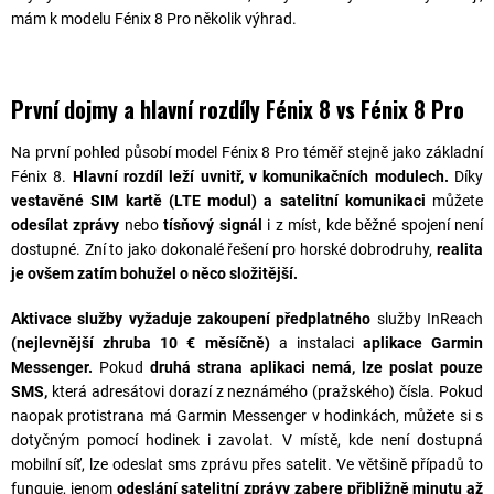
mám k modelu Fénix 8 Pro několik výhrad.
První dojmy a hlavní rozdíly Fénix 8 vs Fénix 8 Pro
Na první pohled působí model Fénix 8 Pro téměř stejně jako základní
Fénix 8.
Hlavní rozdíl leží uvnitř, v komunikačních modulech.
Díky
vestavěné SIM kartě (LTE modul) a satelitní komunikaci
můžete
odesílat zprávy
nebo
tísňový signál
i z míst, kde běžné spojení není
dostupné. Zní to jako dokonalé řešení pro horské dobrodruhy,
realita
je ovšem zatím bohužel o něco složitější.
Aktivace služby vyžaduje zakoupení předplatného
služby InReach
(nejlevnější zhruba 10 € měsíčně)
a instalaci
aplikace Garmin
Messenger.
Pokud
druhá strana aplikaci nemá, lze poslat pouze
SMS,
která adresátovi dorazí z neznámého (pražského) čísla. Pokud
naopak protistrana má Garmin Messenger v hodinkách, můžete si s
dotyčným pomocí hodinek i zavolat. V místě, kde není dostupná
mobilní síť, lze odeslat sms zprávu přes satelit. Ve většině případů to
funguje, jenom
odeslání
satelitní zprávy zabere přibližně minutu až