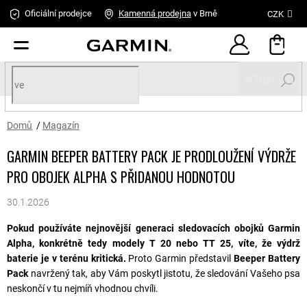
Přejít
Oficiální prodejce
Kamenná
prodejna
v Brně
CZK
na
obsah
HLEDAT
Domů
/
Magazín
GARMIN BEEPER BATTERY PACK JE PRODLOUŽENÍ VÝDRŽE
PRO OBOJEK ALPHA S PŘIDANOU HODNOTOU
30.1.2026
Pokud používáte nejnovější generaci sledovacích obojků Garmin
Alpha, konkrétně tedy modely T 20 nebo TT 25, víte, že výdrž
baterie je v terénu kritická.
Proto Garmin představil
Beeper Battery
Pack
navržený tak, aby Vám poskytl jistotu, že sledování Vašeho psa
neskončí v tu nejmíň vhodnou chvíli.