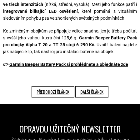
ve třech intenzitách
(nízká, střední, vysoká). Mezi jeho funkce patří i
integrované blikající LED osvětlení,
které pomáhá s vizuálním
sledováním pohybu psa ve zhoršených světelných podmínkách.
Ke zmíněným obojkům se připojuje velice snadno, jen je třeba počítat
s vyšší jeho vahou, která činí 125,6 g.
Garmin Beeper Battery Pack
pro obojky Alpha T 20 a TT 25 stojí 6 290 Kč.
Uvnitř balení najdete
jak nabíjecí klip, tak nástroj pro instalaci baterie na obojek.
👉
Garmin Beeper Battery Pack si prohlédnete a objednáte zde
PŘEDCHOZÍ ČLÁNEK
DALŠÍ ČLÁNEK
OPRAVDU UŽITEČNÝ NEWSLETTER
Žádný spam. Novinky, tipy na používání a triky, které vám