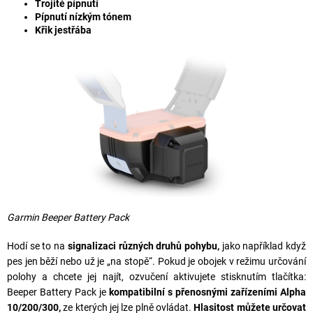
Trojité pípnutí
Pípnutí nízkým tónem
Křik jestřába
Garmin Beeper Battery Pack
Hodí se to na
signalizaci různých druhů pohybu,
jako například když
pes jen běží nebo už je „na stopě“. Pokud je obojek v režimu určování
polohy a chcete jej najít, ozvučení aktivujete stisknutím tlačítka:
Beeper Battery Pack je
kompatibilní s přenosnými zařízeními Alpha
10/200/300,
ze kterých jej lze plně ovládat.
Hlasitost můžete určovat