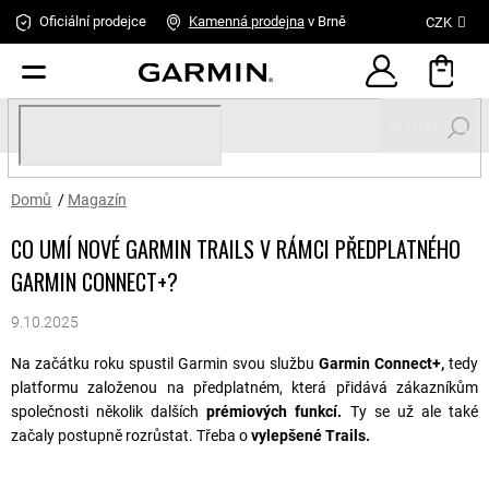
Přejít
Oficiální prodejce
Kamenná
prodejna
v Brně
CZK
na
obsah
HLEDAT
Domů
/
Magazín
CO UMÍ NOVÉ GARMIN TRAILS V RÁMCI PŘEDPLATNÉHO
GARMIN CONNECT+?
9.10.2025
Na začátku roku spustil Garmin svou službu
Garmin Connect+,
tedy
platformu založenou na předplatném, která přidává zákazníkům
společnosti několik dalších
prémiových funkcí.
Ty se už ale také
začaly postupně rozrůstat. Třeba o
vylepšené Trails.