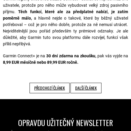
uživatele, protože pro něho může vybudovat velký zdroj pasivního
příjmu.
Těch funkcí, které ale za předplatné nabízí, je zatím
poměrně málo,
a hlavně nejde o takové, které by běžný uživatel
potřeboval – což je pro něho dobře, protože za ně nemusí utrácet.
Nejviditelnější jsou pořád především ty prémiové odznaky. Je ale
důležité, aby Garmin tuto svou platformu dále rozvíjel, funkcí však
příliš nepřibývá.
Garmin Connect+ je na
30 dní zdarma na zkoušku,
pak vás vyjde na
8,99 EUR měsíčně nebo 89,99 EUR ročně.
PŘEDCHOZÍ ČLÁNEK
DALŠÍ ČLÁNEK
OPRAVDU UŽITEČNÝ NEWSLETTER