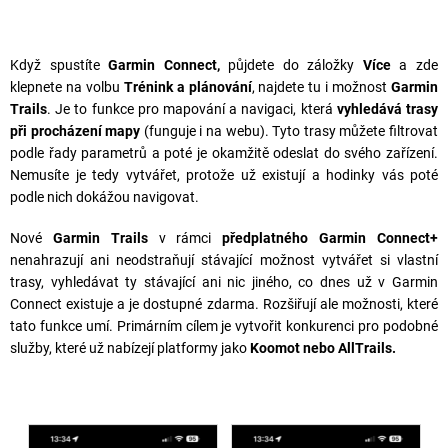
Když spustíte
Garmin Connect,
půjdete do záložky
Více
a zde
klepnete na volbu
Trénink a plánování
, najdete tu i možnost
Garmin
Trails
. Je to funkce pro mapování a navigaci, která
vyhledává trasy
při procházení mapy
(funguje i na webu). Tyto trasy můžete filtrovat
podle řady parametrů a poté je okamžitě odeslat do svého zařízení.
Nemusíte je tedy vytvářet, protože už existují a hodinky vás poté
podle nich dokážou navigovat.
Nové
Garmin Trails
v rámci
předplatného Garmin Connect+
nenahrazují ani neodstraňují stávající možnost vytvářet si vlastní
trasy, vyhledávat ty stávající ani nic jiného, co dnes už v Garmin
Connect existuje a je dostupné zdarma. Rozšiřují ale možnosti, které
tato funkce umí. Primárním cílem je vytvořit konkurenci pro podobné
služby, které už nabízejí platformy jako
Koomot nebo AllTrails.