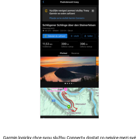
Garmin logicky chce svou službu Connect+ dostat co nejvíce mezi své