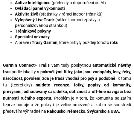
Active Intelligence
(přehledy a doporučení od AI)
Ovládací panel výkonnosti
Aktivita živě
(statistiky v rámci indoor tréninků)
Vylepšený LiveTrack
(sdílení pomocí zprávy a
personalizovanou stránkou)
Tréninkové pokyny
Speciální odznaky
A právě i
Trasy Garmin,
které přibyly později tohoto roku
Garmin Connect+ Trails
vám tedy poskytnou
automatické návrhy
tras
podle lokality
s pokročilými filtry, jako jsou
vodopády, lesy, řeky,
náročnost, povolení, zda je trasa vhodná pro psy a podobně.
K tomu
tu (teoreticky)
najdete recenze, fotky, popisy od komunity,
převýšení, odhadovaný čas, délku, obtížnost a off-line navigaci bez
nutnosti ručního exportu.
Problém je v tom, že komunita se zatím
teprve buduje a že pokrytí je velice omezené a zatím se soustředí
především výhradně na
Rakousko, Německo, Švýcarsko a USA.