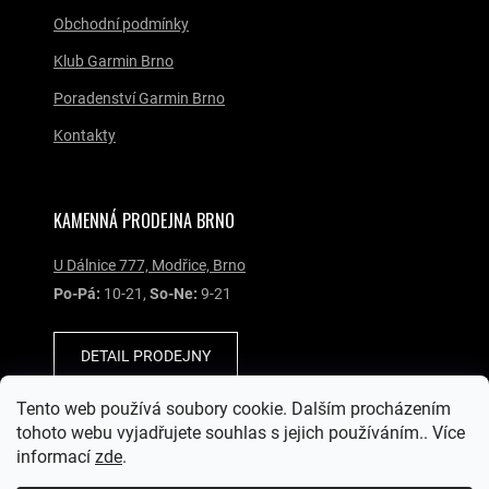
Obchodní podmínky
Klub Garmin Brno
Poradenství Garmin Brno
Kontakty
KAMENNÁ PRODEJNA BRNO
U Dálnice 777, Modřice, Brno
Po-Pá:
10-21,
So-Ne:
9-21
DETAIL PRODEJNY
Tento web používá soubory cookie. Dalším procházením
SOCIÁLNÍ SÍTĚ
tohoto webu vyjadřujete souhlas s jejich používáním.. Více
informací
zde
.