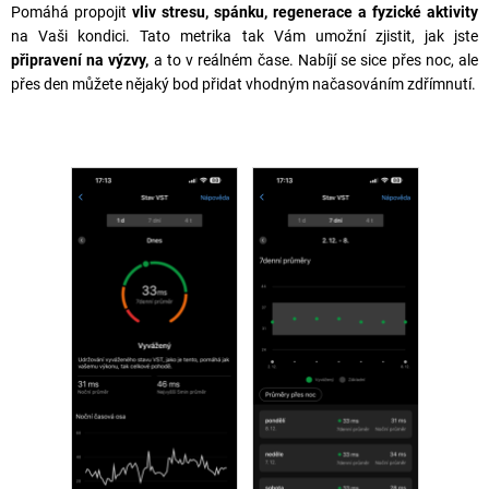
Pomáhá propojit
vliv stresu, spánku, regenerace a fyzické aktivity
na Vaši kondici. Tato metrika tak Vám umožní zjistit, jak jste
připravení na výzvy,
a to v reálném čase. Nabíjí se sice přes noc, ale
přes den můžete nějaký bod přidat vhodným načasováním zdřímnutí.