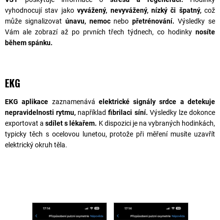
vyhodnocují stav jako
vyvážený, nevyvážený, nízký či špatný,
což
může signalizovat
únavu, nemoc
nebo
přetrénování.
Výsledky se
Vám ale zobrazí až po prvních třech týdnech, co hodinky
nosíte
během spánku.
EKG
EKG aplikace
zaznamenává
elektrické signály srdce a detekuje
nepravidelnosti rytmu,
například
fibrilaci síní.
Výsledky lze dokonce
exportovat a
sdílet s lékařem.
K dispozici je na vybraných hodinkách,
typicky těch s ocelovou lunetou, protože při měření musíte uzavřít
elektrický okruh těla.