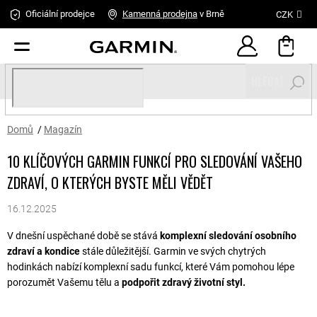
Přejít
Oficiální prodejce
Kamenná
prodejna
v Brně
CZK
na
obsah
HLEDAT
Domů
/
Magazín
10 KLÍČOVÝCH GARMIN FUNKCÍ PRO SLEDOVÁNÍ VAŠEHO
ZDRAVÍ, O KTERÝCH BYSTE MĚLI VĚDĚT
16.12.2025
V dnešní uspěchané době se stává
komplexní sledování osobního
zdraví a kondice
stále důležitější. Garmin ve svých chytrých
hodinkách nabízí komplexní sadu funkcí, které Vám pomohou lépe
porozumět Vašemu tělu a
podpořit zdravý životní styl.