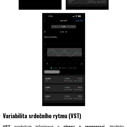
Variabilita srdečního rytmu (VST)
VST
poskytuje informace o
stresu a regeneraci.
Hodinky