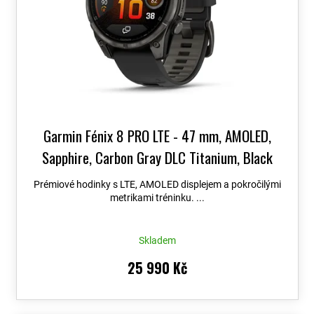
Garmin Fénix 8 PRO LTE - 47 mm, AMOLED,
Sapphire, Carbon Gray DLC Titanium, Black
010-03198-01
+ možnost výměny do 90 dní +
Prémiové hodinky s LTE, AMOLED displejem a pokročilými
Topo Czech PRO Voucher
metrikami tréninku. ...
Skladem
25 990 Kč