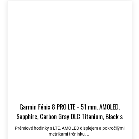
Garmin Fénix 8 PRO LTE - 51 mm, AMOLED,
Sapphire, Carbon Gray DLC Titanium, Black s
Chestnut koženým řemínkem 010-03199-40
+
Prémiové hodinky s LTE, AMOLED displejem a pokročilými
možnost výměny do 90 dní + Topo Czech PRO
metrikami tréninku. ...