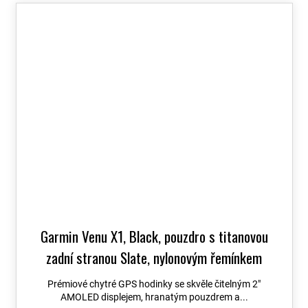
Garmin Venu X1, Black, pouzdro s titanovou
zadní stranou Slate, nylonovým řemínkem
ComfortFit Black 010-02980-02
+ možnost
Prémiové chytré GPS hodinky se skvěle čitelným 2″
výměny do 90 dní + Topo Czech PRO Voucher
AMOLED displejem, hranatým pouzdrem a...