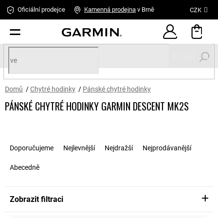
Přejít
Oficiální prodejce
Kamenná
prodejna
v Brně
CZK
na
obsah
HLEDAT
Domů
/
Chytré hodinky
/
Pánské chytré hodinky
PÁNSKÉ CHYTRÉ HODINKY GARMIN DESCENT MK2S
Ř
a
Doporučujeme
Nejlevnější
Nejdražší
Nejprodávanější
z
e
Abecedně
n
í
p
Zobrazit filtraci
r