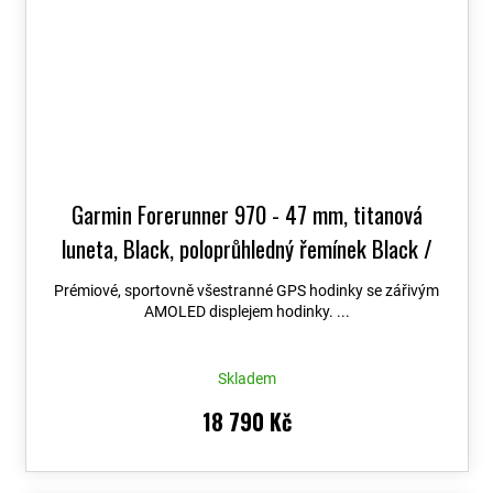
Garmin Forerunner 970 - 47 mm, titanová
luneta, Black, poloprůhledný řemínek Black /
White 010-02969-10
+ možnost výměny do 90
Prémiové, sportovně všestranné GPS hodinky se zářivým
dní + Topo Czech PRO Voucher
AMOLED displejem hodinky. ...
Skladem
18 790 Kč