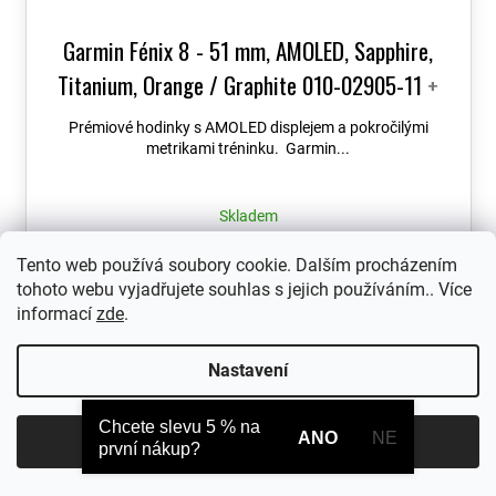
Garmin Fénix 8 - 51 mm, AMOLED, Sapphire,
Titanium, Orange / Graphite 010-02905-11
+
možnost výměny do 90 dní + Topo Czech PRO
Prémiové hodinky s AMOLED displejem a pokročilými
Voucher
metrikami tréninku. Garmin...
Skladem
24 990 Kč
Tento web používá soubory cookie. Dalším procházením
tohoto webu vyjadřujete souhlas s jejich používáním.. Více
informací
zde
.
Nastavení
Chcete slevu 5 % na
ANO
NE
Souhlasím
první nákup?