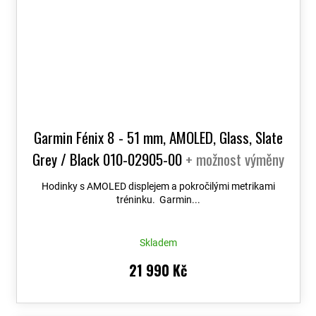
Garmin Fénix 8 - 51 mm, AMOLED, Glass, Slate
Grey / Black 010-02905-00
+ možnost výměny
do 90 dní + Topo Czech PRO Voucher
Hodinky s AMOLED displejem a pokročilými metrikami
tréninku. Garmin...
Skladem
21 990 Kč