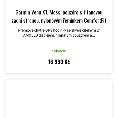
Garmin Venu X1, Moss, pouzdro s titanovou
zadní stranou, nylonovým řemínkem ComfortFit
Moss 010-02980-03
+ možnost výměny do 90
Prémiové chytré GPS hodinky se skvěle čitelným 2″
dní + Topo Czech PRO Voucher
AMOLED displejem, hranatým pouzdrem a...
Skladem
16 990 Kč