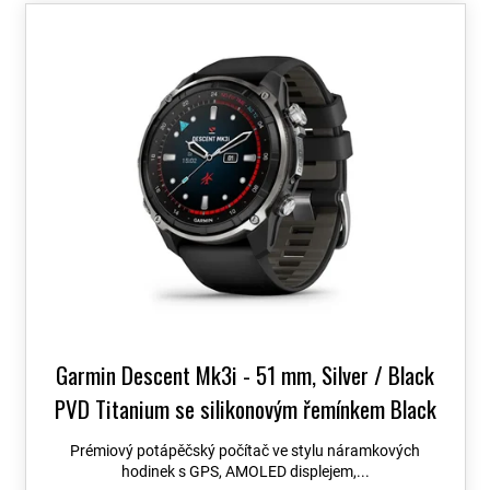
o
V
d
ý
u
p
k
i
t
s
ů
p
r
o
d
u
k
t
ů
Garmin Descent Mk3i - 51 mm, Silver / Black
PVD Titanium se silikonovým řemínkem Black
/ Pebble Grey 010-02752-08
+ možnost
Prémiový potápěčský počítač ve stylu náramkových
výměny do 90 dní + Topo Czech PRO Voucher
hodinek s GPS, AMOLED displejem,...