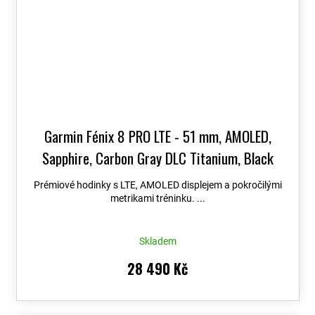
Garmin Fénix 8 PRO LTE - 51 mm, AMOLED,
Sapphire, Carbon Gray DLC Titanium, Black
010-03199-01
+ možnost výměny do 90 dní +
Prémiové hodinky s LTE, AMOLED displejem a pokročilými
Topo Czech PRO Voucher
metrikami tréninku. ...
Skladem
28 490 Kč