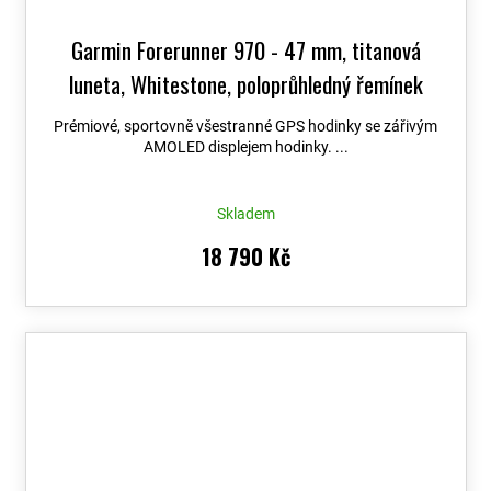
Garmin Forerunner 970 - 47 mm, titanová
luneta, Whitestone, poloprůhledný řemínek
Whitestone/Amp Yellow 010-02969-11
+
Prémiové, sportovně všestranné GPS hodinky se zářivým
možnost výměny do 90 dní + Topo Czech PRO
AMOLED displejem hodinky. ...
Voucher
Skladem
18 790 Kč