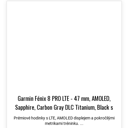
Garmin Fénix 8 PRO LTE - 47 mm, AMOLED,
Sapphire, Carbon Gray DLC Titanium, Black s
Chestnut koženým řemínkem 010-03198-40
+
Prémiové hodinky s LTE, AMOLED displejem a pokročilými
možnost výměny do 90 dní + Topo Czech PRO
metrikami tréninku. ...