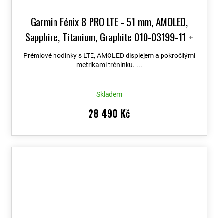
Garmin Fénix 8 PRO LTE - 51 mm, AMOLED,
Sapphire, Titanium, Graphite 010-03199-11
+
možnost výměny do 90 dní + Topo Czech PRO
Prémiové hodinky s LTE, AMOLED displejem a pokročilými
Voucher
metrikami tréninku. ...
Skladem
28 490 Kč