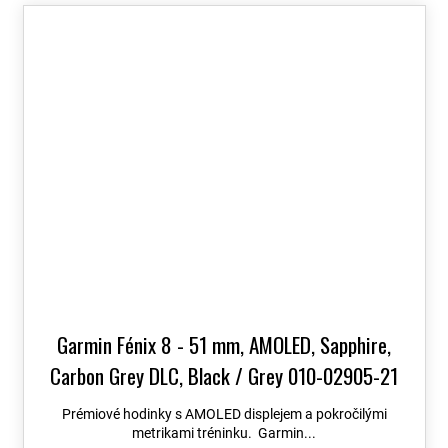
Garmin Fénix 8 - 51 mm, AMOLED, Sapphire,
Carbon Grey DLC, Black / Grey 010-02905-21
+ možnost výměny do 90 dní + Topo Czech PRO
Prémiové hodinky s AMOLED displejem a pokročilými
Voucher
metrikami tréninku. Garmin...