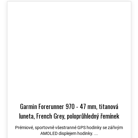
Garmin Forerunner 970 - 47 mm, titanová
luneta, French Grey, poloprůhledný řemínek
French Grey / Indigo 010-02969-12
+ možnost
Prémiové, sportovně všestranné GPS hodinky se zářivým
výměny do 90 dní + Topo Czech PRO Voucher
AMOLED displejem hodinky. ...