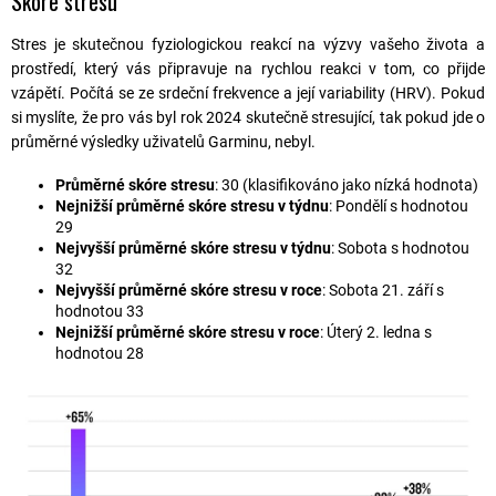
Skóre stresu
Stres je skutečnou fyziologickou reakcí na výzvy vašeho života a
prostředí, který vás připravuje na rychlou reakci v tom, co přijde
vzápětí. Počítá se ze srdeční frekvence a její variability (HRV). Pokud
si myslíte, že pro vás byl rok 2024 skutečně stresující, tak pokud jde o
průměrné výsledky uživatelů Garminu, nebyl.
Průměrné skóre stresu
: 30 (klasifikováno jako nízká hodnota)
Nejnižší průměrné skóre stresu v týdnu
: Pondělí s hodnotou
29
Nejvyšší průměrné skóre stresu v týdnu
: Sobota s hodnotou
32
Nejvyšší průměrné skóre stresu v roce
: Sobota 21. září s
hodnotou 33
Nejnižší průměrné skóre stresu v roce
: Úterý 2. ledna s
hodnotou 28