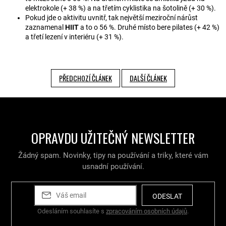
elektrokole (+ 38 %) a na třetím cyklistika na šotolině (+ 30 %).
Pokud jde o aktivitu uvnitř, tak největší meziroční nárůst
zaznamenal
HIIT
a to o 56 %. Druhé místo bere pilates (+ 42 %)
a třetí lezení v interiéru (+ 31 %).
PŘEDCHOZÍ ČLÁNEK
DALŠÍ ČLÁNEK
OPRAVDU UŽITEČNÝ NEWSLETTER
Žádný spam. Novinky, tipy na používání a triky, které vám
usnadní používání.
ODESLAT
Odesláním souhlasíte s
zpracováním osobních údajů
.