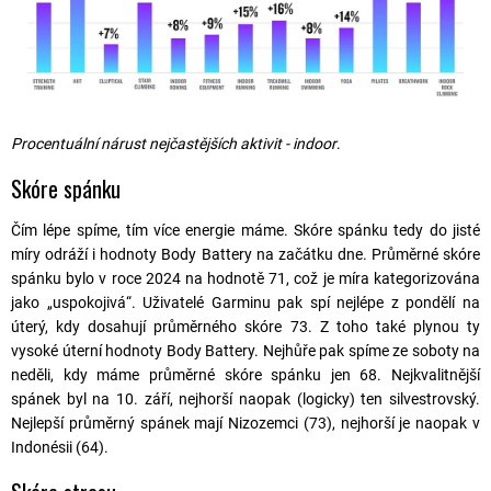
Procentuální nárust nejčastějších aktivit - indoor
.
Skóre spánku
Čím lépe spíme, tím více energie máme. Skóre spánku tedy do jisté
míry odráží i hodnoty Body Battery na začátku dne. Průměrné skóre
spánku bylo v roce 2024 na hodnotě 71, což je míra kategorizována
jako „uspokojivá“. Uživatelé Garminu pak spí nejlépe z pondělí na
úterý, kdy dosahují průměrného skóre 73. Z toho také plynou ty
vysoké úterní hodnoty Body Battery. Nejhůře pak spíme ze soboty na
neděli, kdy máme průměrné skóre spánku jen 68. Nejkvalitnější
spánek byl na 10. září, nejhorší naopak (logicky) ten silvestrovský.
Nejlepší průměrný spánek mají Nizozemci (73), nejhorší je naopak v
Indonésii (64).