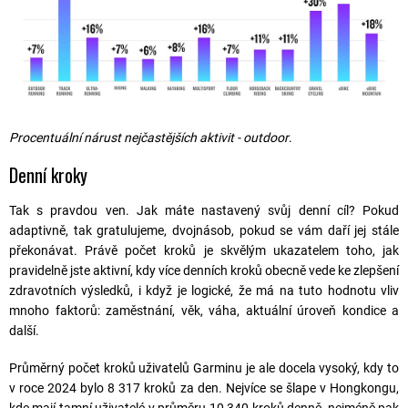
Procentuální nárust nejčastějších aktivit - outdoor
.
Denní kroky
Tak s pravdou ven. Jak máte nastavený svůj denní cíl? Pokud
adaptivně, tak gratulujeme, dvojnásob, pokud se vám daří jej stále
překonávat. Právě počet kroků je skvělým ukazatelem toho, jak
pravidelně jste aktivní, kdy více denních kroků obecně vede ke zlepšení
zdravotních výsledků, i když je logické, že má na tuto hodnotu vliv
mnoho faktorů: zaměstnání, věk, váha, aktuální úroveň kondice a
další.
Průměrný počet kroků uživatelů Garminu je ale docela vysoký, kdy to
v roce 2024 bylo 8 317 kroků za den. Nejvíce se šlape v Hongkongu,