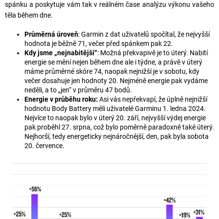
spánku a poskytuje vám tak v reálném čase analýzu výkonu vašeho
těla během dne.
Průměrná úroveň
: Garmin z dat uživatelů spočítal, že nejvyšší
hodnota je běžně 71, večer před spánkem pak 22.
Kdy jsme „nejnabitější“
: Možná překvapivě je to úterý. Nabití
energie se mění nejen během dne ale i týdne, a právě v úterý
máme průměrné skóre 74, naopak nejnižší je v sobotu, kdy
večer dosahuje jen hodnoty 20. Nejméně energie pak vydáme
neděli, a to „jen“ v průměru 47 bodů.
Energie v průběhu roku:
Asi vás nepřekvapí, že úplně nejnižší
hodnotu Body Battery měli uživatelé Garminu 1. ledna 2024.
Nejvíce to naopak bylo v úterý 20. září, nejvyšší výdej energie
pak proběhl 27. srpna, což bylo poměrně paradoxně také úterý.
Nejhorší, tedy energeticky nejnáročnější, den, pak byla sobota
20. července.