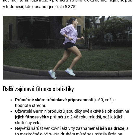
kde mají tamní uživatelé v průměru 10 340 kroků denně, nejméně pak
v Indonésii, kde dosahují jen čísla 5 375.
Další zajímavé fitness statistiky
Průměrné skóre tréninkové připravenosti
je 60, což je
hodnota střední.
Uživatelé Garmin produktů jsou díky své aktivitě s ohledem na
jejich
fitness věk
v průměru o 2,48 roku mladší, než je jejich
skutečný věk.
Největší nárůst venkovní aktivity zaznamenal
běh na dráze
, a
to meziročně o 65 %. Na druhém místě se umístila jízda na