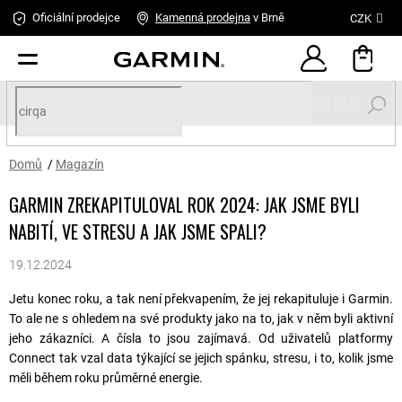
Přejít
Oficiální prodejce
Kamenná
prodejna
v Brně
CZK
na
obsah
HLEDAT
Domů
/
Magazín
GARMIN ZREKAPITULOVAL ROK 2024: JAK JSME BYLI
NABITÍ, VE STRESU A JAK JSME SPALI?
19.12.2024
Jetu konec roku, a tak není překvapením, že jej rekapituluje i Garmin.
To ale ne s ohledem na své produkty jako na to, jak v něm byli aktivní
jeho zákazníci. A čísla to jsou zajímavá. Od uživatelů platformy
Connect tak vzal data týkající se jejich spánku, stresu, i to, kolik jsme
měli během roku průměrné energie.